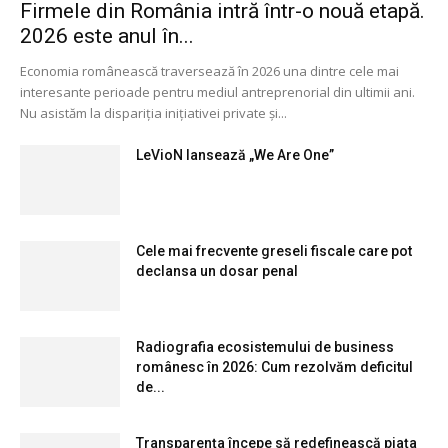
Firmele din România intră într-o nouă etapă.
2026 este anul în...
Economia românească traversează în 2026 una dintre cele mai
interesante perioade pentru mediul antreprenorial din ultimii ani.
Nu asistăm la dispariția inițiativei private și...
LeVioN lansează „We Are One”
Cele mai frecvente greseli fiscale care pot
declansa un dosar penal
Radiografia ecosistemului de business
românesc în 2026: Cum rezolvăm deficitul
de...
Transparența începe să redefinească piața