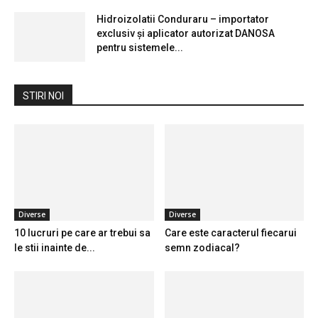
Hidroizolatii Conduraru – importator
exclusiv și aplicator autorizat DANOSA
pentru sistemele...
STIRI NOI
Diverse
Diverse
10 lucruri pe care ar trebui sa
Care este caracterul fiecarui
le stii inainte de...
semn zodiacal?