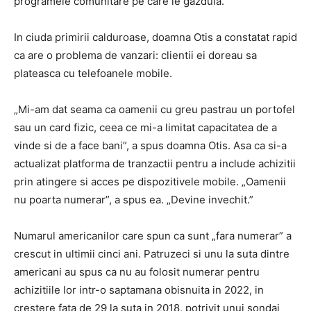
programele comunitare pe care le gazduia.
In ciuda primirii calduroase, doamna Otis a constatat rapid
ca are o problema de vanzari: clientii ei doreau sa
plateasca cu telefoanele mobile.
„Mi-am dat seama ca oamenii cu greu pastrau un portofel
sau un card fizic, ceea ce mi-a limitat capacitatea de a
vinde si de a face bani”, a spus doamna Otis. Asa ca si-a
actualizat platforma de tranzactii pentru a include achizitii
prin atingere si acces pe dispozitivele mobile. „Oamenii
nu poarta numerar”, a spus ea. „Devine invechit.”
Numarul americanilor care spun ca sunt „fara numerar” a
crescut in ultimii cinci ani. Patruzeci si unu la suta dintre
americani au spus ca nu au folosit numerar pentru
achizitiile lor intr-o saptamana obisnuita in 2022, in
crestere fata de 29 la suta in 2018, potrivit unui sondaj