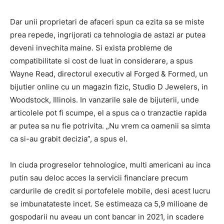
Dar unii proprietari de afaceri spun ca ezita sa se miste
prea repede, ingrijorati ca tehnologia de astazi ar putea
deveni invechita maine. Si exista probleme de
compatibilitate si cost de luat in considerare, a spus
Wayne Read, directorul executiv al Forged & Formed, un
bijutier online cu un magazin fizic, Studio D Jewelers, in
Woodstock, Illinois. In vanzarile sale de bijuterii, unde
articolele pot fi scumpe, el a spus ca o tranzactie rapida
ar putea sa nu fie potrivita. „Nu vrem ca oamenii sa simta
ca si-au grabit decizia”, a spus el.
In ciuda progreselor tehnologice, multi americani au inca
putin sau deloc acces la servicii financiare precum
cardurile de credit si portofelele mobile, desi acest lucru
se imbunatateste incet. Se estimeaza ca 5,9 milioane de
gospodarii nu aveau un cont bancar in 2021, in scadere