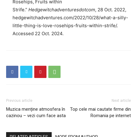
Rosehips, Fruits within
Strife.”
Hedgewitchadventuresdotcom
, 28 Oct. 2022,
hedgewitchadventures.com/2022/10/28/what-a-silly-
little-thing-is-love-rosehips-fruits-within-strife/.
Accessed 22 Oct. 2024.
Previous article
Next article
Muzica menține atmosfera în
Top cele mai cautate firme din
cazinou – vezi cum face asta
Romania pe internet
RELATED ARTICLES
MORE FROM AUTHOR