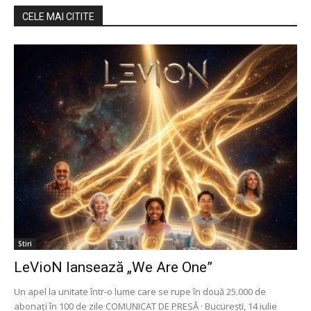
CELE MAI CITITE
Stiri
LeVioN lansează „We Are One”
Un apel la unitate într-o lume care se rupe în două 25.000 de
abonați în 100 de zile COMUNICAT DE PRESĂ · București, 14 iulie