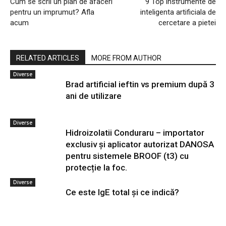
Cum se scrii un plan de afaceri
9 Top instrumente de
pentru un imprumut? Afla
inteligenta artificiala de
acum
cercetare a pietei
RELATED ARTICLES
MORE FROM AUTHOR
Diverse
Brad artificial ieftin vs premium după 3
ani de utilizare
Diverse
Hidroizolatii Conduraru – importator
exclusiv și aplicator autorizat DANOSA
pentru sistemele BROOF (t3) cu
protecție la foc.
Diverse
Ce este IgE total și ce indică?