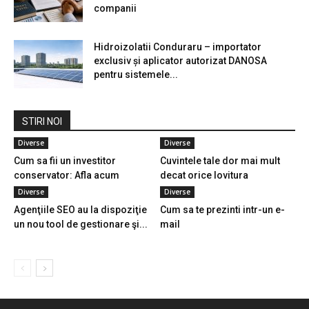
companii
Hidroizolatii Conduraru – importator
exclusiv și aplicator autorizat DANOSA
pentru sistemele...
STIRI NOI
Diverse
Diverse
Cum sa fii un investitor
Cuvintele tale dor mai mult
conservator: Afla acum
decat orice lovitura
Diverse
Diverse
Agenţiile SEO au la dispoziţie
Cum sa te prezinti intr-un e-
un nou tool de gestionare şi...
mail