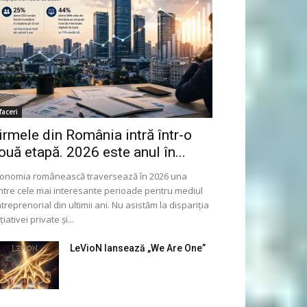
faceri
irmele din România intră într-o
ouă etapă. 2026 este anul în...
onomia românească traversează în 2026 una
ntre cele mai interesante perioade pentru mediul
treprenorial din ultimii ani. Nu asistăm la dispariția
ițiativei private și...
LeVioN lansează „We Are One”