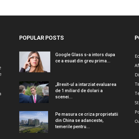
POPULAR POSTS
P
Google Glass s-a intors dupa
E
ce a esuat din greu prima...
Af
e
e
Di
Ti
„Brexit-ul a intarziat evaluarea
de 1 miliard de dolari a
T
a
scenei...
St
Po
Pe masura ce criza proprietatii
din China se adanceste,
Oa
temerile pentru...