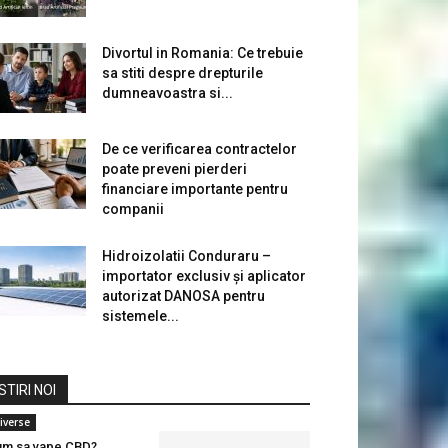
Divortul in Romania: Ce trebuie
sa stiti despre drepturile
dumneavoastra si...
De ce verificarea contractelor
poate preveni pierderi
financiare importante pentru
companii
Hidroizolatii Conduraru –
importator exclusiv și aplicator
autorizat DANOSA pentru
sistemele...
STIRI NOI
iverse
m sa vape CBD?