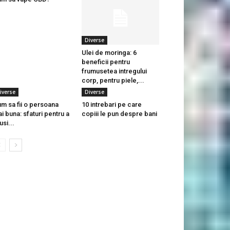
Diverse
Ulei de moringa: 6
beneficii pentru
frumusetea intregului
corp, pentru piele,...
iverse
Diverse
m sa fii o persoana
10 intrebari pe care
i buna: sfaturi pentru a
copiii le pun despre bani
usi...