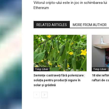
Viitorul cripto-ului este in joc in schimbarea lui
Ethereum
RELATED ARTICLES
MORE FROM AUTHOR
Timp Liber
Timp Liber
Semințe castraveți fără polenizare:
18 idei iefti
soluția pentru producții sigure în
rafturi de ca
solar și grădină