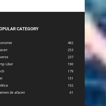
OPULAR CATEGORY
conomie
482
aceri
253
verse
237
mp Liber
190
ech
179
iri
151
litica
102
meni de afaceri
61