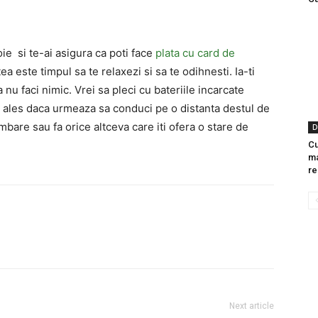
voie si te-ai asigura ca poti face
plata cu card de
ea este timpul sa te relaxezi si sa te odihnesti. Ia-ti
 nu faci nimic. Vrei sa pleci cu bateriile incarcate
i ales daca urmeaza sa conduci pe o distanta destul de
mbare sau fa orice altceva care iti ofera o stare de
D
Cu
ma
re
Next article