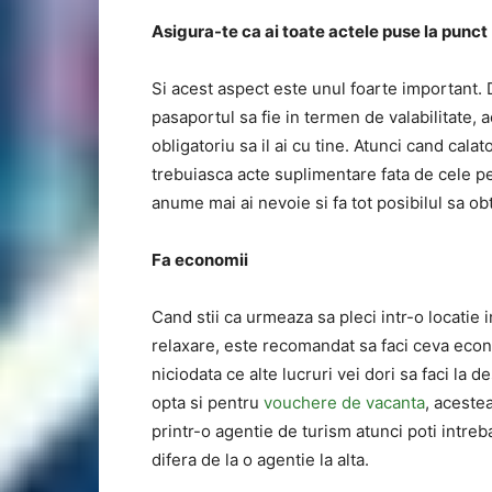
Asigura-te ca ai toate actele puse la punct
Si acest aspect este unul foarte important. Da
pasaportul sa fie in termen de valabilitate, ac
obligatoriu sa il ai cu tine. Atunci cand calato
trebuiasca acte suplimentare fata de cele pe 
anume mai ai nevoie si fa tot posibilul sa obt
Fa economii
Cand stii ca urmeaza sa pleci intr-o locatie i
relaxare, este recomandat sa faci ceva econom
niciodata ce alte lucruri vei dori sa faci la d
opta si pentru
vouchere de vacanta
, acestea
printr-o agentie de turism atunci poti intre
difera de la o agentie la alta.