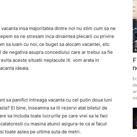
 vacanta insa majoritatea dintre noi nu stim cum sa ne
epem sa ne stresam inca dinaintea plecarii cu privire
am sa luam cu noi, ce buget sa alocam vacantei, etc.
A
de negativa asupra concediului care ar trebui sa fie
F
 evita aceste situatii neplacute iti vom arata in
n
acanta ideala.
Ec
di
an
in
nt sa panifici intreaga vacanta cu cel putin doua luni
a? Ei bine, inseamna sa iti rezervi atat biletul de
are sa includa toate lucrurile pe care vrei sa le faci
 calatoresti cu masina atunci asigura-te ca ai facut
si toate astea pe ultima suta de metri.