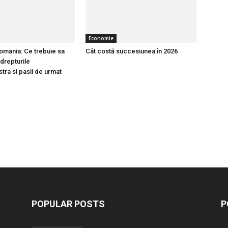
Economie
Romania: Ce trebuie sa
Cât costă succesiunea în 2026
 drepturile
ra si pasii de urmat
POPULAR POSTS
P