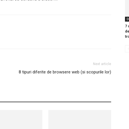
D
7 
de
tr
Next article
8 tipuri diferite de browsere web (si scopurile lor)