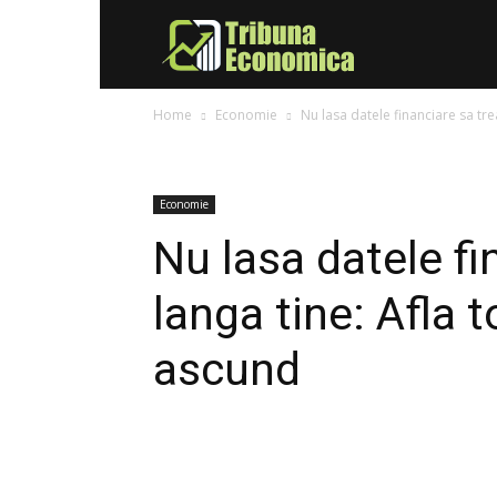
Tribuna
Home
Economie
Nu lasa datele financiare sa trea
Economica
Economie
Nu lasa datele fi
langa tine: Afla to
ascund