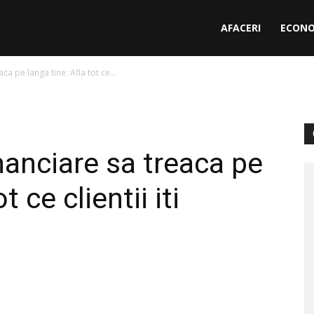
AFACERI
ECONO
ca pe langa tine: Afla tot ce...
nanciare sa treaca pe
t ce clientii iti