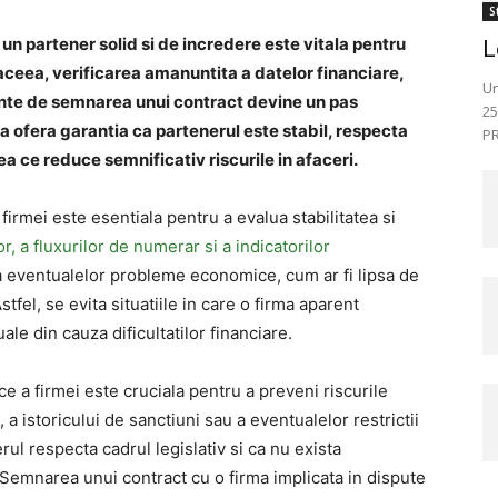
St
un partener solid si de incredere este vitala pentru
L
 aceea, verificarea amanuntita a datelor financiare,
Un
nainte de semnarea unui contract devine un pas
25
 ofera garantia ca partenerul este stabil, respecta
PR
eea ce reduce semnificativ riscurile in afaceri.
 firmei este esentiala pentru a evalua stabilitatea si
or, a fluxurilor de numerar si a indicatorilor
a eventualelor probleme economice, cum ar fi lipsa de
stfel, se evita situatiile in care o firma aparent
ale din cauza dificultatilor financiare.
ice a firmei este cruciala pentru a preveni riscurile
s, a istoricului de sanctiuni sau a eventualelor restrictii
rul respecta cadrul legislativ si ca nu exista
Semnarea unui contract cu o firma implicata in dispute