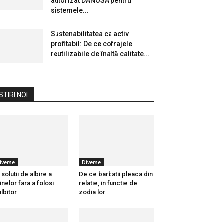
autorizat DANOSA pentru
sistemele...
Sustenabilitatea ca activ
profitabil: De ce cofrajele
reutilizabile de înaltă calitate...
STIRI NOI
iverse
Diverse
 solutii de albire a
De ce barbatii pleaca din
inelor fara a folosi
relatie, in functie de
albitor
zodia lor