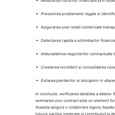
Reducerea riscurilor financiare prin evalua
Prevenirea problemelor legale si identifica
Asigurarea unei relatii comerciale transpa
Detectarea rapida a schimbarilor financia
Imbunatatirea negocierilor contractuale b
Cresterea increderii si consolidarea cola
Evitarea pierderilor si blocajelor in afacer
In concluzie, verificarea detaliata a datelor f
semnarea unui contract este un element fund
Aceasta asigura o colaborare sigura, bazata
tuturor partilor implicate si contribuind la d