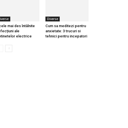
iverse
Diverse
cele mai des întâlnite
Cum sa meditezi pentru
fecțiuni ale
anxietate: 3 trucuri si
otinetelor electrice
tehnici pentru incepatori