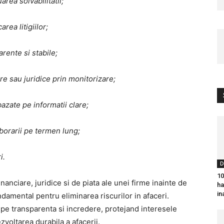
rea solvabilitatii;
rea litigiilor;
rente si stabile;
re sau juridice prin monitorizare;
azate pe informatii clare;
borarii pe termen lung;
i.
D
10
inanciare, juridice si de piata ale unei firme inainte de
ha
in
amental pentru eliminarea riscurilor in afaceri.
 pe transparenta si incredere, protejand interesele
ezvoltarea durabila a afacerii.