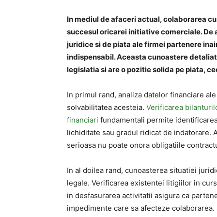
In mediul de afaceri actual, colaborarea cu 
succesul oricarei initiative comerciale. De
juridice si de piata ale firmei partenere i
indispensabil. Aceasta cunoastere detaliata
legislatia si are o pozitie solida pe piata, c
In primul rand, analiza datelor financiare ale
solvabilitatea acesteia.
Verificarea bilanturil
financiari
fundamentali permite identificare
lichiditate sau gradul ridicat de indatorare. A
serioasa nu poate onora obligatiile contractu
In al doilea rand, cunoasterea situatiei jurid
legale. Verificarea existentei litigiilor in cur
in desfasurarea activitatii asigura ca partene
impedimente care sa afecteze colaborarea. 