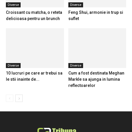
Diverse
Diverse
Croissant cu matcha, o reteta
Feng Shui, armonie in trup si
delicioasa pentru un brunch
suflet
Diverse
Diverse
10 lucruri pe care ar trebui sa
Cum a fost destinata Meghan
le stii inainte de...
Markle sa ajunga in lumina
reflectoarelor