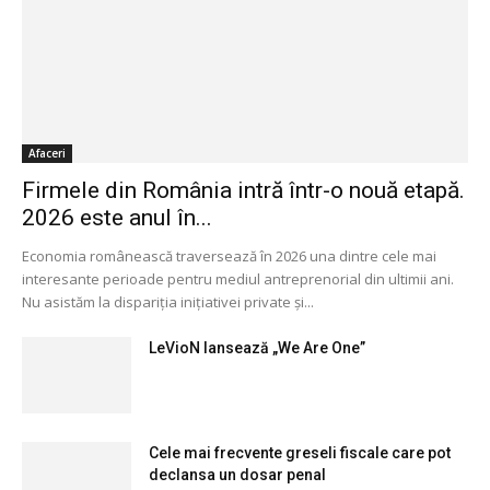
Afaceri
Firmele din România intră într-o nouă etapă.
2026 este anul în...
Economia românească traversează în 2026 una dintre cele mai
interesante perioade pentru mediul antreprenorial din ultimii ani.
Nu asistăm la dispariția inițiativei private și...
LeVioN lansează „We Are One”
Cele mai frecvente greseli fiscale care pot
declansa un dosar penal