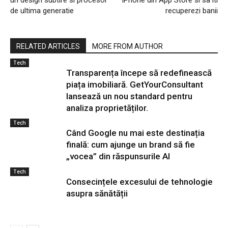
un design subtire si procesor
iPhone din App Store si sa iti
de ultima generatie
recuperezi banii
RELATED ARTICLES
MORE FROM AUTHOR
Tech
Transparența începe să redefinească
piața imobiliară. GetYourConsultant
lansează un nou standard pentru
analiza proprietăților.
Tech
Când Google nu mai este destinația
finală: cum ajunge un brand să fie
„vocea” din răspunsurile AI
Tech
Consecințele excesului de tehnologie
asupra sănătății