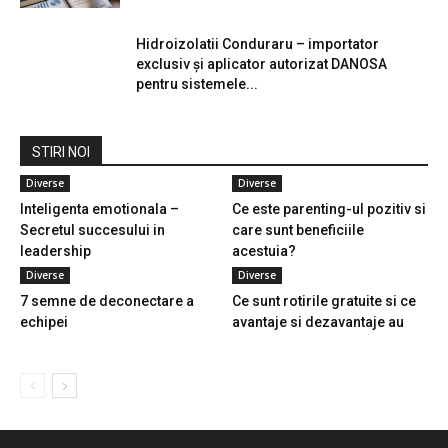
Hidroizolatii Conduraru – importator
exclusiv și aplicator autorizat DANOSA
pentru sistemele...
STIRI NOI
Diverse
Diverse
Inteligenta emotionala –
Ce este parenting-ul pozitiv si
Secretul succesului in
care sunt beneficiile
leadership
acestuia?
Diverse
Diverse
7 semne de deconectare a
Ce sunt rotirile gratuite si ce
echipei
avantaje si dezavantaje au