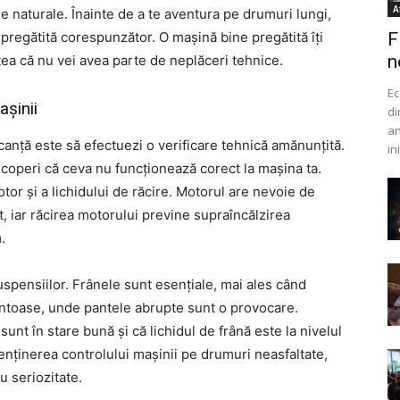
A
 naturale. Înainte de a te aventura pe drumuri lungi,
 pregătită corespunzător. O mașină bine pregătită îți
F
n
iștea că nu vei avea parte de neplăceri tehnice.
Ec
așinii
di
an
canță este să efectuezi o verificare tehnică amănunțită.
in
descoperi că ceva nu funcționează corect la mașina ta.
otor și a lichidului de răcire. Motorul are nevoie de
t, iar răcirea motorului previne supraîncălzirea
.
uspensiilor. Frânele sunt esențiale, mai ales când
ntoase, unde pantele abrupte sunt o provocare.
sunt în stare bună și că lichidul de frână este la nivelul
menținerea controlului mașinii pe drumuri neasfaltate,
u seriozitate.