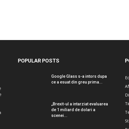
POPULAR POSTS
P
Google Glass s-a intors dupa
E
ce a esuat din greu prima...
Af
e
e
Di
Ti
„Brexit-ul a intarziat evaluarea
de 1 miliard de dolari a
T
a
scenei...
St