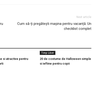
Next article
ru
Cum să-ți pregătești mașina pentru vacanță. Un
checklist complet
Timp Liber
ne si atractive pentru
20 de costume de Halloween simple
rti
si ieftine pentru copii