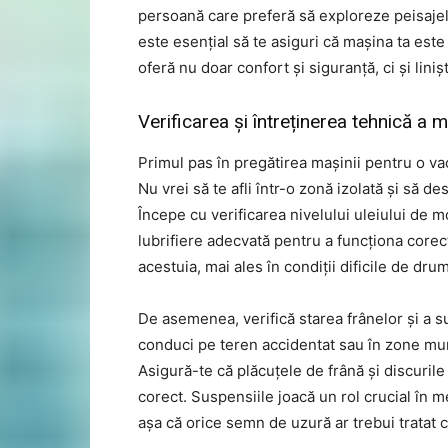
persoană care preferă să exploreze peisajele
este esențial să te asiguri că mașina ta este
oferă nu doar confort și siguranță, ci și lin
Verificarea și întreținerea tehnică a m
Primul pas în pregătirea mașinii pentru o va
Nu vrei să te afli într-o zonă izolată și să 
Începe cu verificarea nivelului uleiului de m
lubrifiere adecvată pentru a funcționa corec
acestuia, mai ales în condiții dificile de drum
De asemenea, verifică starea frânelor și a s
conduci pe teren accidentat sau în zone mu
Asigură-te că plăcuțele de frână și discurile 
corect. Suspensiile joacă un rol crucial în 
așa că orice semn de uzură ar trebui tratat c