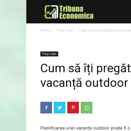
Tribuna
Home
Timp Liber
Cum să îți pregătești mașina p
Economica
Timp Liber
Cum să îți pregă
vacanță outdoor
Planificarea unei vacanțe outdoor poate fi o