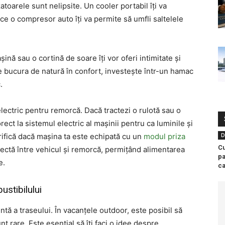
atoarele sunt nelipsite. Un cooler portabil îți va
 ce o compresor auto îți va permite să umfli saltelele
nă sau o cortină de soare îți vor oferi intimitate și
te bucura de natură în confort, investește într-un hamac
.
lectric pentru remorcă. Dacă tractezi o rulotă sau o
ect la sistemul electric al mașinii pentru ca luminile și
rifică dacă mașina ta este echipată cu un
modul priza
D
Cu
ectă între vehicul și remorcă, permițând alimentarea
pa
e.
ca
ustibilului
ntă a traseului. În vacanțele outdoor, este posibil să
t rare. Este esențial să îți faci o idee despre