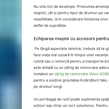
Nu uita nici de anvelope. Presiunea anvelope
mașinii, cât și pentru tipul de drumuri pe c
neasfaltate, ia în considerare folosirea unor
astfel de suprafețe.
Echiparea mașinii cu accesorii pentr
Pe lângă aspectele tehnice, trebuie să te gâ
face viața mai ușoară în timpul unei vacanțe
rulotă sau o remorcă pentru a transporta ec
este dotată cu un cârlig de remorcare adec
instalezi un
cârlig de remorcare Volvo XC60
pentru a susține greutatea încărcăturii tale,
pe drumuri lungi.
Un portbagaj de roof poate suplimenta spațiul
schiuri sau chiar un cort voluminos. Pentru a