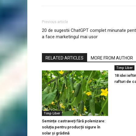
Previous article
20 de sugestii ChatGPT complet minunate pent
a face marketingul mai usor
RELATED ARTICLES
MORE FROM AUTHOR
Timp Liber
18 idei iefti
rafturi de ca
Timp Liber
Semințe castraveți fără polenizare:
soluția pentru producții sigure în
solar și grădină