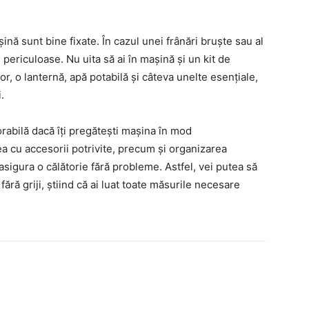
nă sunt bine fixate. În cazul unei frânări bruște sau al
 periculoase. Nu uita să ai în mașină și un kit de
or, o lanternă, apă potabilă și câteva unelte esențiale,
.
abilă dacă îți pregătești mașina în mod
ea cu accesorii potrivite, precum și organizarea
 asigura o călătorie fără probleme. Astfel, vei putea să
fără griji, știind că ai luat toate măsurile necesare