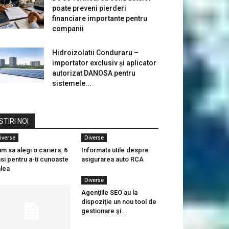
poate preveni pierderi
financiare importante pentru
companii
Hidroizolatii Conduraru –
importator exclusiv și aplicator
autorizat DANOSA pentru
sistemele...
STIRI NOI
iverse
Diverse
m sa alegi o cariera: 6
Informatii utile despre
si pentru a-ti cunoaste
asigurarea auto RCA
lea
Diverse
Agenţiile SEO au la
dispoziţie un nou tool de
gestionare şi...