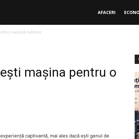
AFACERI
ECONO
entru o vacanță outdoor
tești mașina pentru o
 experiență captivantă, mai ales dacă ești genul de