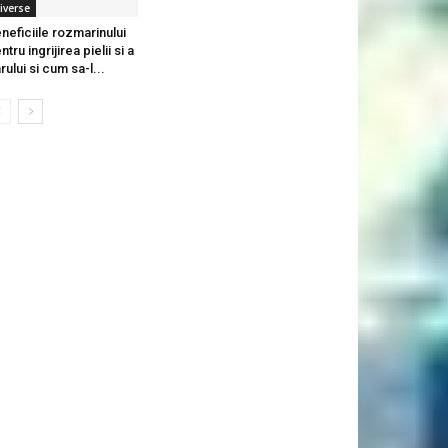
iverse
neficiile rozmarinului
ntru ingrijirea pielii si a
rului si cum sa-l...