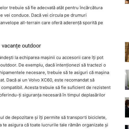
lor trebuie să fie adecvată atât pentru încărcătura
are vei conduce. Dacă vei circula pe drumuri
 anvelope all-terrain care oferă aderență sporită pe
u vacanțe outdoor
ndești la echiparea mașinii cu accesorii care îți pot
 outdoor. De exemplu, dacă intenționezi să tractezi o
hipamentele necesare, trebuie să te asiguri că mașina
vat. Dacă ai un Volvo XC60, este recomandat să
compatibil. Acesta trebuie să fie suficient de rezistent
 oferindu-ți siguranța necesară în timpul deplasărilor
 de depozitare și îți permite să transporti biciclete,
 te asigura că toate lucrurile tale rămân organizate și