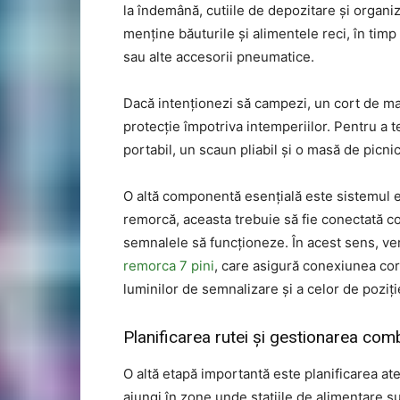
la îndemână, cutiile de depozitare și organiz
menține băuturile și alimentele reci, în timp
sau alte accesorii pneumatice.
Dacă intenționezi să campezi, un cort de mași
protecție împotriva intemperiilor. Pentru a 
portabil, un scaun pliabil și o masă de picnic
O altă componentă esențială este sistemul e
remorcă, aceasta trebuie să fie conectată cor
semnalele să funcționeze. În acest sens, ve
remorca 7 pini
, care asigură conexiunea cor
luminilor de semnalizare și a celor de poziți
Planificarea rutei și gestionarea comb
O altă etapă importantă este planificarea ate
ajungi în zone unde stațiile de alimentare sun