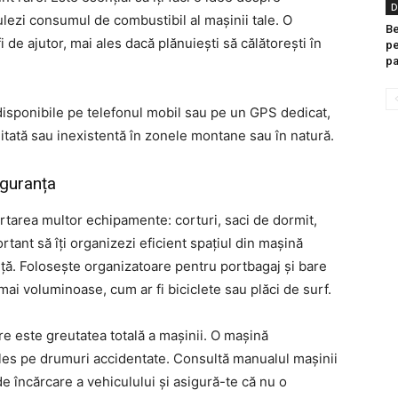
D
ulezi consumul de combustibil al mașinii tale. O
Be
de ajutor, mai ales dacă plănuiești să călătorești în
pe
pa
disponibile pe telefonul mobil sau pe un GPS dedicat,
itată sau inexistentă în zonele montane sau în natură.
iguranța
rtarea multor echipamente: corturi, saci de dormit,
ortant să îți organizezi eficient spațiul din mașină
nță. Folosește organizatoare pentru portbagaj și bare
i voluminoase, cum ar fi biciclete sau plăci de surf.
ere este greutatea totală a mașinii. O mașină
ales pe drumuri accidentate. Consultă manualul mașinii
e încărcare a vehiculului și asigură-te că nu o