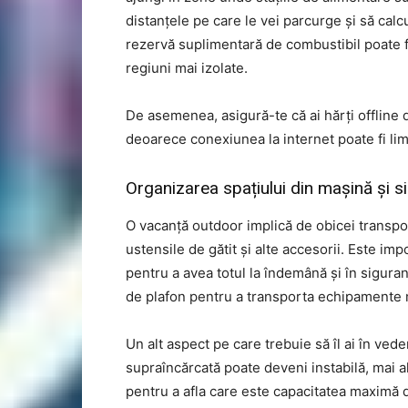
distanțele pe care le vei parcurge și să calc
rezervă suplimentară de combustibil poate fi 
regiuni mai izolate.
De asemenea, asigură-te că ai hărți offline 
deoarece conexiunea la internet poate fi lim
Organizarea spațiului din mașină și s
O vacanță outdoor implică de obicei transpo
ustensile de gătit și alte accesorii. Este imp
pentru a avea totul la îndemână și în sigura
de plafon pentru a transporta echipamente ma
Un alt aspect pe care trebuie să îl ai în ved
supraîncărcată poate deveni instabilă, mai 
pentru a afla care este capacitatea maximă d