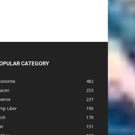
OPULAR CATEGORY
conomie
482
aceri
253
verse
237
mp Liber
190
ech
179
iri
151