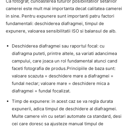
Ca fotograf, cunoasterea tuturor posibilitatilor setarilor
camerei este mult mai importanta decat calitatea camerei
in sine. Pentru expunere sunt importanti patru factori
fundamentali: deschiderea diafragmei, timpul de
expunere, valoarea sensibilitatii ISO si balansul de alb.
Deschiderea diafragmei sau raportul focal: cu
diafragma puteti, printre altele, sa variati adancimea
campului, care joaca un rol fundamental atunci cand
faceti fotografia de produs.Principiile de baza sunt:
valoare scazuta = deschidere mare a diafragmei =
fundal neclar; valoare mare = deschidere mica a
diafragmei = fundal focalizat.
Timp de expunere: in acest caz se va regla durata
expunerii, adica timpul de deschidere al diafragmei.
Multe camere vin cu setari automate ca standard, desi
cei care doresc sa ajusteze manual timpul de