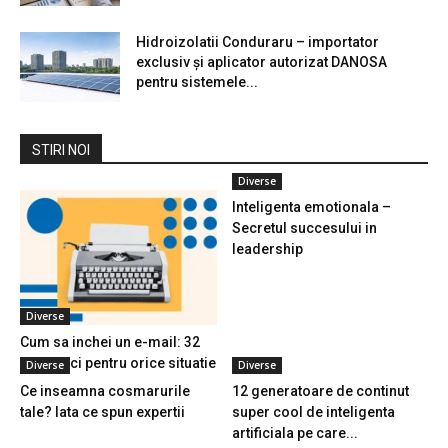
Hidroizolatii Conduraru – importator
exclusiv și aplicator autorizat DANOSA
pentru sistemele...
STIRI NOI
Diverse
Inteligenta emotionala –
Secretul succesului in
leadership
Diverse
Cum sa inchei un e-mail: 32
de replici pentru orice situatie
Diverse
Diverse
Ce inseamna cosmarurile
12 generatoare de continut
tale? Iata ce spun expertii
super cool de inteligenta
artificiala pe care...