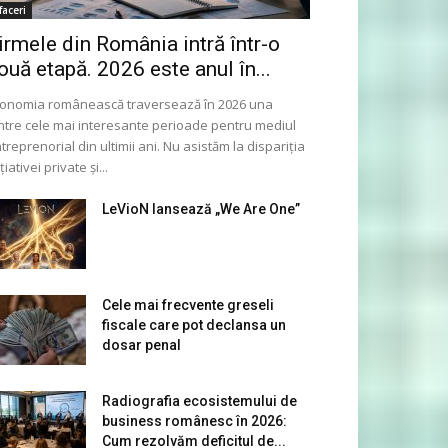
faceri
irmele din România intră într-o
ouă etapă. 2026 este anul în...
onomia românească traversează în 2026 una
ntre cele mai interesante perioade pentru mediul
treprenorial din ultimii ani. Nu asistăm la dispariția
ițiativei private și...
LeVioN lansează „We Are One”
Cele mai frecvente greseli
fiscale care pot declansa un
dosar penal
Radiografia ecosistemului de
business românesc în 2026:
Cum rezolvăm deficitul de...