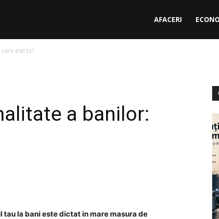
AFACERI
ECONO
 care esti tu?
alitate a banilor:
l tau la bani este dictat in mare masura de