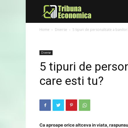
Tribuna
Home
Diverse
5 tipuri de personalitate a banilor:
Economica
Diverse
5 tipuri de person
care esti tu?
Ca aproape orice altceva in viata, raspunsu