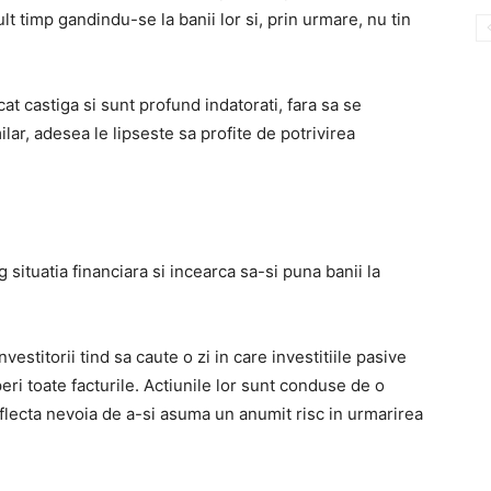
lt timp gandindu-se la banii lor si, prin urmare, nu tin
at castiga si sunt profund indatorati, fara sa se
ilar, adesea le lipseste sa profite de potrivirea
eg situatia financiara si incearca sa-si puna banii la
nvestitorii tind sa caute o zi in care investitiile pasive
peri toate facturile. Actiunile lor sunt conduse de o
r reflecta nevoia de a-si asuma un anumit risc in urmarirea