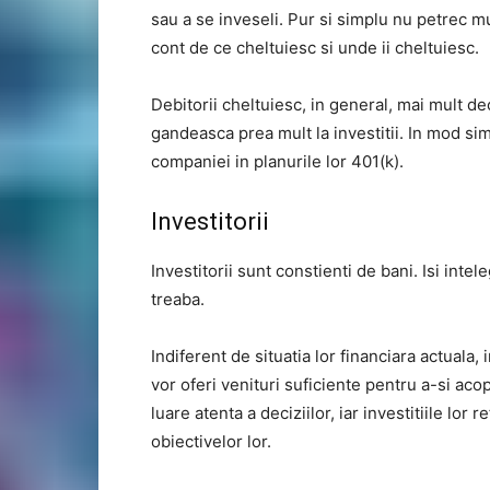
sau a se inveseli. Pur si simplu nu petrec mu
cont de ce cheltuiesc si unde ii cheltuiesc.
Debitorii cheltuiesc, in general, mai mult dec
gandeasca prea mult la investitii. In mod sim
companiei in planurile lor 401(k).
Investitorii
Investitorii sunt constienti de bani. Isi intel
treaba.
Indiferent de situatia lor financiara actuala, i
vor oferi venituri suficiente pentru a-si aco
luare atenta a deciziilor, iar investitiile lo
obiectivelor lor.