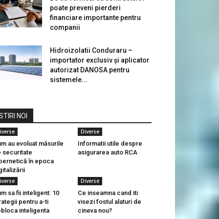
poate preveni pierderi
financiare importante pentru
companii
Hidroizolatii Conduraru –
importator exclusiv și aplicator
autorizat DANOSA pentru
sistemele...
STIRI NOI
iverse
Diverse
m au evoluat măsurile
Informatii utile despre
 securitate
asigurarea auto RCA
bernetică în epoca
gitalizării
iverse
Diverse
m sa fii inteligent: 10
Ce inseamna cand iti
rategii pentru a-ti
visezi fostul alaturi de
bloca inteligenta
cineva nou?