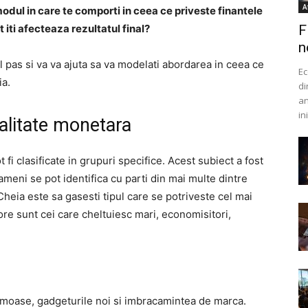
A
modul in care te comporti in ceea ce priveste finantele
iti afecteaza rezultatul final?
F
n
l pas si va va ajuta sa va modelati abordarea in ceea ce
Ec
ia.
di
an
in
nalitate monetara
t fi clasificate in grupuri specifice. Acest subiect a fost
oameni se pot identifica cu parti din mai multe dintre
Cheia este sa gasesti tipul care se potriveste cel mai
re sunt cei care cheltuiesc mari, economisitori,
umoase, gadgeturile noi si imbracamintea de marca.