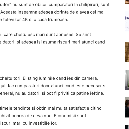
itor” nu sunt de obicei cumparatori la chilipiruri; sunt
. Aceasta inseamna adesea dorinta de a avea cel mai
e televizor 4K si o casa frumoasa.
ei care cheltuiesc mari sunt Joneses. Se simt
 datorii si adesea isi asuma riscuri mari atunci cand
heltuitori. Ei sting luminile cand ies din camera,
rigul, fac cumparaturi doar atunci cand este necesar si
neral, nu au datorii si pot fi priviti ca patine ieftine.
mele tendinte si obtin mai multa satisfactie citind
chizitionarea de ceva nou. Economisii sunt
scuri mari cu investitiile lor.