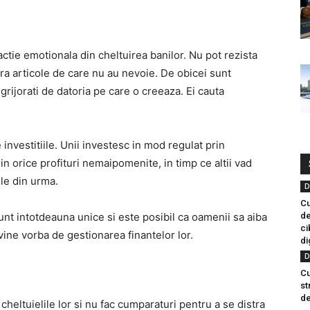
tie emotionala din cheltuirea banilor. Nu pot rezista
ara articole de care nu au nevoie. De obicei sunt
grijorati de datoria pe care o creeaza. Ei cauta
 investitiile. Unii investesc in mod regulat prin
din orice profituri nemaipomenite, in timp ce altii vad
ele din urma.
D
Cu
sunt intotdeauna unice si este posibil ca oamenii sa aiba
de
ci
vine vorba de gestionarea finantelor lor.
di
D
Cu
st
de
cheltuielile lor si nu fac cumparaturi pentru a se distra