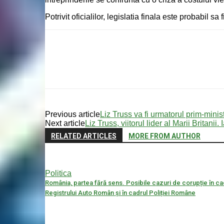
Potrivit oficialilor, legislatia finala este probabil
Previous article
Liz Truss va fi urmatorul prim-minis
Next article
Liz Truss, viitorul lider al Marii Britanii.
RELATED ARTICLES
MORE FROM AUTHOR
Politica
România, partea fără sens. Posibile cazuri de corupție în ca
Registrului Auto Român și în cadrul Poliției Române