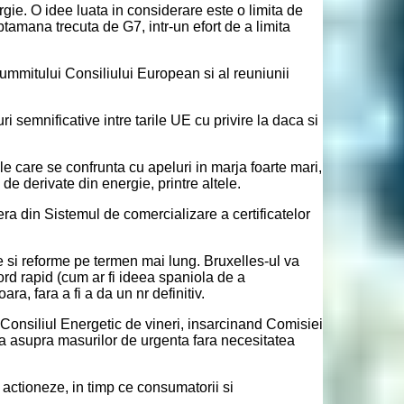
ergie. O idee luata in considerare este o limita de
tamana trecuta de G7, intr-un efort de a limita
ummitului Consiliului European si al reuniunii
semnificative intre tarile UE cu privire la daca si
le care se confrunta cu apeluri in marja foarte mari,
e derivate din energie, printre altele.
a din Sistemul de comercializare a certificatelor
e si reforme pe termen mai lung. Bruxelles-ul va
ord rapid (cum ar fi ideea spaniola de a
a, fara a fi a da un nr definitiv.
a Consiliul Energetic de vineri, insarcinand Comisiei
ina asupra masurilor de urgenta fara necesitatea
 actioneze, in timp ce consumatorii si