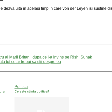
 sa fie dezvaluita in acelasi timp in care von der Leyen isi sustine
tru al Marii Britanii dupa ce l-a invins pe Rishi Sunak
 Iata tot ce ar trebui sa stii despre ea
Politica
drul
Ce este stiinta politica?