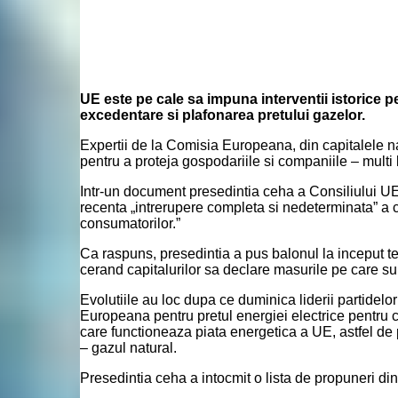
UE este pe cale sa impuna interventii istorice pe
excedentare si plafonarea pretului gazelor.
Expertii de la Comisia Europeana, din capitalele n
pentru a proteja gospodariile si companiile – multi 
Intr-un document presedintia ceha a Consiliului UE
recenta „intrerupere completa si nedeterminata” a c
consumatorilor.”
Ca raspuns, presedintia a pus balonul la inceput tes
cerand capitalurilor sa declare masurile pe care sun
Evolutiile au loc dupa ce duminica liderii partide
Europeana pentru pretul energiei electrice pentru 
care functioneaza piata energetica a UE, astfel de 
– gazul natural.
Presedintia ceha a intocmit o lista de propuneri din