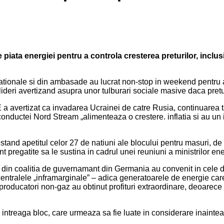
 piata energiei pentru a controla cresterea preturilor, inclus
ationale si din ambasade au lucrat non-stop in weekend pentru a
lideri avertizand asupra unor tulburari sociale masive daca pretur
 a avertizat ca invadarea Ucrainei de catre Rusia, continuarea t
onductei Nord Stream „alimenteaza o crestere. inflatia si au un i
tand apetitul celor 27 de natiuni ale blocului pentru masuri, de l
t pregatite sa le sustina in cadrul unei reuniuni a ministrilor ene
lor din coalitia de guvernamant din Germania au convenit in cele
centralele „inframarginale” – adica generatoarele de energie car
producatori non-gaz au obtinut profituri extraordinare, deoarece 
 intreaga bloc, care urmeaza sa fie luate in considerare inaintea