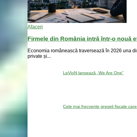
Afaceri
Firmele din România intră într-o nouă et
Economia românească traversează în 2026 una dintre 
private și...
LeVioN lansează „We Are One”
Cele mai frecvente greseli fiscale car