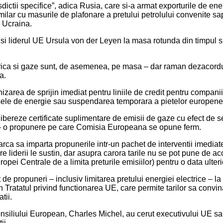
sdictii specifice”, adica Rusia, care si-a armat exporturile de en
ilar cu masurile de plafonare a pretului petrolului convenite sap
n Ucraina.
i liderul UE Ursula von der Leyen la masa rotunda din timpul s
trica si gaze sunt, de asemenea, pe masa – dar raman dezacorduri 
a.
nizarea de sprijin imediat pentru liniile de credit pentru companii
sele de energie sau suspendarea temporara a pietelor europene d
ereze certificate suplimentare de emisii de gaze cu efect de ser
g – o propunere pe care Comisia Europeana se opune ferm.
rca sa imparta propunerile intr-un pachet de interventii imediat
 liderii le sustin, dar asupra carora tarile nu se pot pune de ac
 Centrale de a limita preturile emisiilor) pentru o data ulterioar
de propuneri – inclusiv limitarea pretului energiei electrice – l
in Tratatul privind functionarea UE, care permite tarilor sa conv
tii.
Consiliului European, Charles Michel, au cerut executivului UE sa
ii.