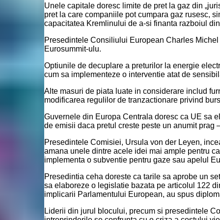
Unele capitale doresc limite de pret la gaz din „juri
pret la care companiile pot cumpara gaz rusesc, sim
capacitatea Kremlinului de a-si finanta razboiul di
Presedintele Consiliului European Charles Michel s
Eurosummit-ulu.
Optiunile de decuplare a preturilor la energie elec
cum sa implementeze o interventie atat de sensibil
Alte masuri de piata luate in considerare includ fur
modificarea regulilor de tranzactionare privind bur
Guvernele din Europa Centrala doresc ca UE sa elib
de emisii daca pretul creste peste un anumit pra
Presedintele Comisiei, Ursula von der Leyen, incea
amana unele dintre acele idei mai ample pentru care
implementa o subventie pentru gaze sau apelul Europei
Presedintia ceha doreste ca tarile sa aprobe un set 
sa elaboreze o legislatie bazata pe articolul 122 d
implicarii Parlamentului European, au spus diploma
Liderii din jurul blocului, precum si presedintele 
intreprinderile se confrunta cu o criza a costului viet