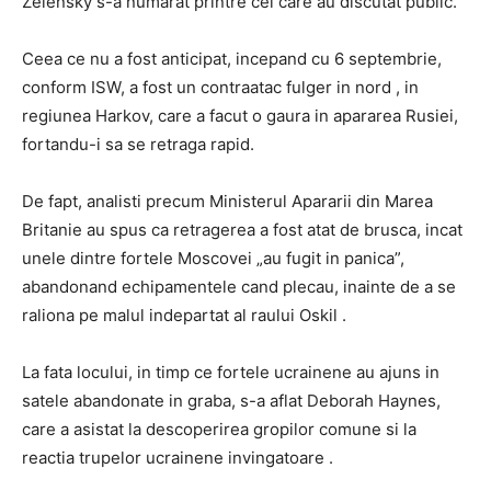
Zelensky s-a numarat printre cei care au discutat public.
Ceea ce nu a fost anticipat, incepand cu 6 septembrie,
conform ISW, a fost un contraatac fulger in nord , in
regiunea Harkov, care a facut o gaura in apararea Rusiei,
fortandu-i sa se retraga rapid.
De fapt, analisti precum Ministerul Apararii din Marea
Britanie au spus ca retragerea a fost atat de brusca, incat
unele dintre fortele Moscovei „au fugit in panica”,
abandonand echipamentele cand plecau, inainte de a se
raliona pe malul indepartat al raului Oskil .
La fata locului, in timp ce fortele ucrainene au ajuns in
satele abandonate in graba, s-a aflat Deborah Haynes,
care a asistat la descoperirea gropilor comune si la
reactia trupelor ucrainene invingatoare .