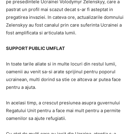
pe presedintele Ucrainei Volodymyr Zelenskyy, care a
pastrat un profil mai scazut decat s-ar fi asteptat in
pregatirea invaziei. In cateva ore, actualizarile domnului
Zelenskyy au fost canalul prin care suferinta Ucrainei a
fost amplificata si articulata lumii.
SUPPORT PUBLIC UMFLAT
In toate tarile aliate si in multe locuri din restul lumii,
oamenii au venit sa-si arate sprijinul pentru poporul
ucrainean, multi dorind sa stie ce altceva ar putea face
pentru a ajuta.
In acelasi timp, a crescut presiunea asupra guvernului
Regatului Unit pentru a face mai mult pentru a permite
oamenilor sa ajute refugiatii.
Cu atat de multi care au iesit din Ucraina, atentia s-a