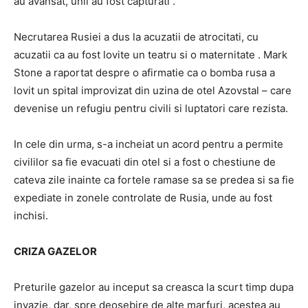
au avansat, unii au fost capturati .
Necrutarea Rusiei a dus la acuzatii de atrocitati, cu
acuzatii ca au fost lovite un teatru si o maternitate . Mark
Stone a raportat despre o afirmatie ca o bomba rusa a
lovit un spital improvizat din uzina de otel Azovstal – care
devenise un refugiu pentru civili si luptatori care rezista.
In cele din urma, s-a incheiat un acord pentru a permite
civililor sa fie evacuati din otel si a fost o chestiune de
cateva zile inainte ca fortele ramase sa se predea si sa fie
expediate in zonele controlate de Rusia, unde au fost
inchisi.
CRIZA GAZELOR
Preturile gazelor au inceput sa creasca la scurt timp dupa
invazie, dar, spre deosebire de alte marfuri, acestea au