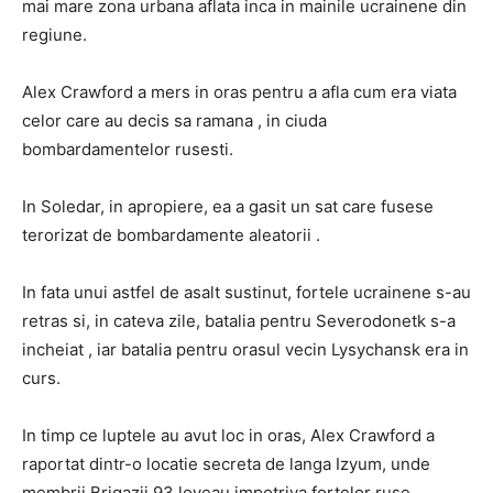
mai mare zona urbana aflata inca in mainile ucrainene din
regiune.
Alex Crawford a mers in oras pentru a afla cum era viata
celor care au decis sa ramana , in ciuda
bombardamentelor rusesti.
In Soledar, in apropiere, ea a gasit un sat care fusese
terorizat de bombardamente aleatorii .
In fata unui astfel de asalt sustinut, fortele ucrainene s-au
retras si, in cateva zile, batalia pentru Severodonetk s-a
incheiat , iar batalia pentru orasul vecin Lysychansk era in
curs.
In timp ce luptele au avut loc in oras, Alex Crawford a
raportat dintr-o locatie secreta de langa Izyum, unde
membrii Brigazii 93 loveau impotriva fortelor ruse