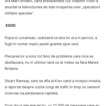
ora Marii Britanii, cand presedintele rus Vladimir Putin a
anuntat la televiziunea de stat inceperea unei „operatiuni
militare speciale”.
EXOD
Poporul ucrainean, realizand ca tara lor era in pericol, a
fugit in numar masiv peste granite spre vest.
Plecarea lor a scos tot felul de probleme care inca se
desfasoara, nu in ultimul rand ce ar trebui sa faca Marea
Britanie.
Stuart Ramsay, care se afla la Kiev cand a inceput invazia,
a raportat despre cozile lungi de trafic in timp ce oamenii
incercau sa paraseasca capitala.
Doar doua zile mai tarziu, cu 12.000 de persoane care au