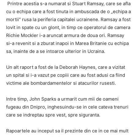
Printre acestia s-a numarat si Stuart Ramsay, care se afla
cu o echipa care a fost tinuta in ambuscada de o „echipa a
mortii” rusa la periferia capitalei ucrainene. Ramsay a fost
lovit in spate cu un glont, in timp ce operatorul de camera
Richie Mockler i-a aruncat armura de doua ori. Ramsay
si-a revenit si a zburat inapoi in Marea Britanie cu echipa
sa, inainte de a se intoarce ulterior in Ucraina.
Un alt raport a fost de la Deborah Haynes, care a vizitat
un spital si i-a vazut pe copiii care au fost adusi ca fiind
victime ale bombardamentelor si atacurilor rusesti.
Intre timp, John Sparks a urmarit cum mii de oameni
fugeau din Dnipro, inghesuindu-se in cele cateva trenuri
care se indreptau spre vest, spre siguranta.
Rapoartele au inceput sa il prezinte din ce in ce mai mult