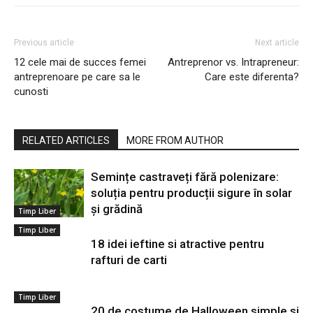
Previous article
Next article
12 cele mai de succes femei
Antreprenor vs. Intrapreneur:
antreprenoare pe care sa le
Care este diferenta?
cunosti
RELATED ARTICLES
MORE FROM AUTHOR
Semințe castraveți fără polenizare:
soluția pentru producții sigure în solar
și grădină
Timp Liber
Timp Liber
18 idei ieftine si atractive pentru
rafturi de carti
Timp Liber
20 de costume de Halloween simple si