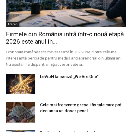
Afaceri
Firmele din România intră într-o nouă etapă.
2026 este anul în...
Economia românească traversează în 2026 una dintre cele mai
interesante perioade pentru mediul antreprenorial din ultimii ani.
Nu asistăm la dispariția inițiativei private și...
LeVioN lansează „We Are One”
Cele mai frecvente greseli fiscale care pot
declansa un dosar penal