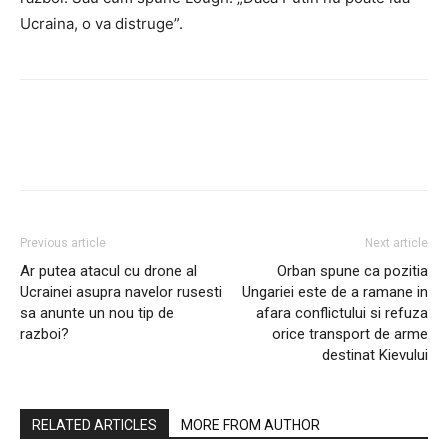
Ucraina, o va distruge”.
Previous article
Next article
Ar putea atacul cu drone al
Orban spune ca pozitia
Ucrainei asupra navelor rusesti
Ungariei este de a ramane in
sa anunte un nou tip de
afara conflictului si refuza
razboi?
orice transport de arme
destinat Kievului
RELATED ARTICLES
MORE FROM AUTHOR