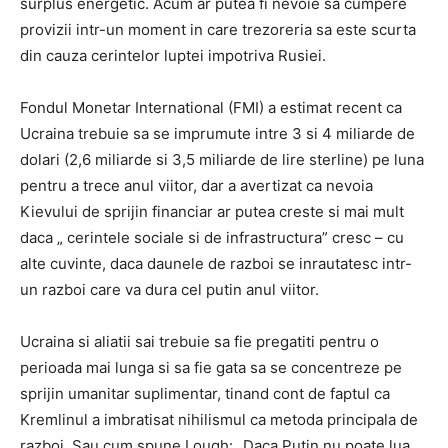
surplus energetic. Acum ar putea fi nevoie sa cumpere
provizii intr-un moment in care trezoreria sa este scurta
din cauza cerintelor luptei impotriva Rusiei.
Fondul Monetar International (FMI) a estimat recent ca
Ucraina trebuie sa se imprumute intre 3 si 4 miliarde de
dolari (2,6 miliarde si 3,5 miliarde de lire sterline) pe luna
pentru a trece anul viitor, dar a avertizat ca nevoia
Kievului de sprijin financiar ar putea creste si mai mult
daca „ cerintele sociale si de infrastructura” cresc – cu
alte cuvinte, daca daunele de razboi se inrautatesc intr-
un razboi care va dura cel putin anul viitor.
Ucraina si aliatii sai trebuie sa fie pregatiti pentru o
perioada mai lunga si sa fie gata sa se concentreze pe
sprijin umanitar suplimentar, tinand cont de faptul ca
Kremlinul a imbratisat nihilismul ca metoda principala de
razboi. Sau cum spune Lough: „Daca Putin nu poate lua