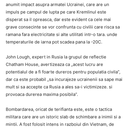
anumit impact asupra armatei Ucrainei, care are un
impuls pe campul de lupta pe care Kremlinul este
disperat sa il opreasca, dar este evident ca cele mai
grave consecinte se vor confrunta cu civilii care risca sa
ramana fara electricitate si alte utilitati intr-o tara. unde
temperaturile de iarna pot scadea pana la -20C.
John Lough, expert in Rusia la grupul de reflectie
Chatham House, avertizeaza ca „acest lucru are
potentialul de a fi foarte dureros pentru populatia civila”,
dar ca este probabil „sa incurajeze ucrainenii sa sape mai
mult si sa accepte ca Rusia a ales sa-i victimizeze. si
provoaca durerea maxima posibila”.
Bombardarea, oricat de terifianta este, este o tactica
militara care are un istoric slab de schimbare a inimii si a
mintii. A fost folosit intens in razboiul din Vietnam, de