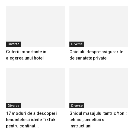
Diverse
Diverse
Criterii importante in
Ghid util despre asigurarile
alegerea unui hotel
de sanatate private
Diverse
Diverse
17 moduri de a descoperi
Ghidul masajului tantric Yoni:
tendintele si ideile TikTok
tehnici, beneficii si
pentru continut...
instructiuni