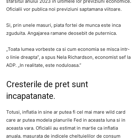
sfarsitul anului 2023 in ultimele lor previziuni economice.
Oficialii vor publica noi previziuni saptamana viitoare.
Si, prin unele masuri, piata fortei de munca este inca
zguduita. Angajarea ramane deosebit de puternica.
„Toata lumea vorbeste ca si cum economia se misca intr-
o linie dreapta”, a spus Nela Richardson, economist sef la
ADP. „In realitate, este noduloasa.”
Cresterile de pret sunt
incapatanate.
Totusi, inflatia in sine ar putea fi cel mai mare wild card
care ar putea modela planurile Fed in aceasta luna si in
aceasta vara. Oficialii au estimat in martie ca inflatia
anuala, masurata de indicele cheltuielilor de consum