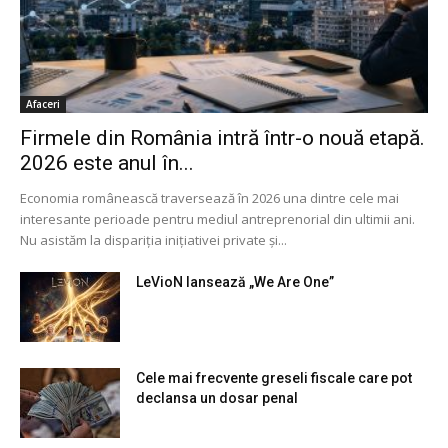
Afaceri
Firmele din România intră într-o nouă etapă.
2026 este anul în...
Economia românească traversează în 2026 una dintre cele mai
interesante perioade pentru mediul antreprenorial din ultimii ani.
Nu asistăm la dispariția inițiativei private și...
LeVioN lansează „We Are One”
Cele mai frecvente greseli fiscale care pot
declansa un dosar penal