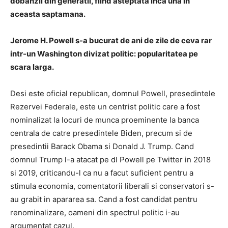
dobanzii din generatii, fiind asteptata inca una in
aceasta saptamana.
Jerome H. Powell s-a bucurat de ani de zile de ceva rar
intr-un Washington divizat politic: popularitatea pe
scara larga.
Desi este oficial republican, domnul Powell, presedintele
Rezervei Federale, este un centrist politic care a fost
nominalizat la locuri de munca proeminente la banca
centrala de catre presedintele Biden, precum si de
presedintii Barack Obama si Donald J. Trump. Cand
domnul Trump l-a atacat pe dl Powell pe Twitter in 2018
si 2019, criticandu-l ca nu a facut suficient pentru a
stimula economia, comentatorii liberali si conservatori s-
au grabit in apararea sa. Cand a fost candidat pentru
renominalizare, oameni din spectrul politic i-au
argumentat cazul.