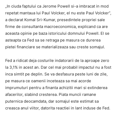
„In ciuda faptului ca Jerome Powell si-a imbracat in mod
repetat mantaua lui Paul Volcker, el nu este Paul Volcker”,
a declarat Komal Sri-Kumar, presedintele propriei sale
firme de consultanta macroeconomica, explicand ca are
aceasta opinie pe baza istoricului domnului Powell. El se
asteapta ca Fed sa se retraga pe masura ce durerea
pietei financiare se materializeaza sau creste somajul.
Fed a ridicat deja costurile indatorarii de la aproape zero
la 3,1% in acest an. Dar cel mai probabil impactul nu a fost
inca simtit pe deplin. Se va desfasura peste luni de zile,
pe masura ce oamenii inceteaza sa mai acorde
imprumuturi pentru a finanta achizitii mari si extinderea
afacerilor, slabind cresterea. Piata muncii ramane
puternica deocamdata, dar somajul este estimat sa
creasca anul viitor, datorita reactiei in lant induse de Fed.