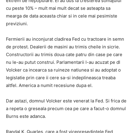
extrem de nepopulare. Ei au dus la cresterea somajului
cu peste 10% – mult mai mult decat se asteapta sa
mearga de data aceasta chiar si in cele mai pesimiste
previziuni.
Fermierii au inconjurat cladirea Fed cu tractoare in semn
de protest. Dealerii de masini au trimis cheile in sicrie.
Constructorii au trimis doua cate patru din case pe care
nu le-au putut construi. Parlamentarii l-au acuzat pe dl
Volcker ca incearca sa ruineze natiunea si au adoptat o
legislatie prin care ii cere sa-si indeplineasca treaba
altfel. America a numit recesiune dupa el.
Dar astazi, domnul Volcker este venerat la Fed. Si frica de
a repeta o greseala precum cea pe care a facut-o domnul
Burns este adanca.
Randal K. Quarles, care a fost vicepresedintele Fed