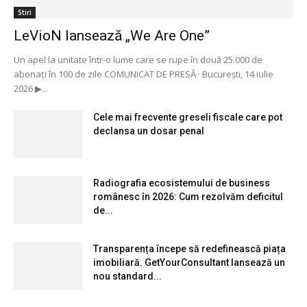
Stiri
LeVioN lansează „We Are One”
Un apel la unitate într-o lume care se rupe în două 25.000 de
abonați în 100 de zile COMUNICAT DE PRESĂ · București, 14 iulie
2026 ▶...
Cele mai frecvente greseli fiscale care pot
declansa un dosar penal
Radiografia ecosistemului de business
românesc în 2026: Cum rezolvăm deficitul
de...
Transparența începe să redefinească piața
imobiliară. GetYourConsultant lansează un
nou standard...