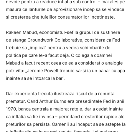
nevoie pentru a readuce inflatia sub control – mai ales pe
masura ce lanturile de aprovizionare incep sa se vindece
si cresterea cheltuielilor consumatorilor incetineste.
Rakeen Mabud, economistul-sef la grupul de sustinere
de stanga Groundwork Collaborative, considera ca Fed
trebuie sa „implica” pentru a vedea schimbarile de
politica pe care le-a facut deja. O colega a doamnei
Mabud a facut recent ceea ce ea a considerat o analogie
potrivita: „Jerome Powell trebuie sa-si ia un pahar cu apa
inainte sa se intoarca la bar”.
Dar experienta trecuta ilustreaza riscul de a renunta
prematur. Cand Arthur Burns era presedintele Fed in anii
1970, banca centrala a majorat ratele, dar a cedat inainte
ca inflatia sa fie invinsa – permitand cresterilor rapide ale
preturilor sa persista. Oamenii au inceput sa se astepte la
o inflatie din ce in ce mai rapida, facandu-i si mai greu