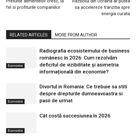
Preturile alimentelor cresc, la
Razboiul din Ucraina ar putea
fel si profiturile companiilor
sa accelereze tranzitia spre
energia curata
RELATED ARTICLES
MORE FROM AUTHOR
Radiografia ecosistemului de business
românesc în 2026: Cum rezolvăm
deficitul de vizibilitate și asimetria
Economie
informațională din economie?
Divortul in Romania: Ce trebuie sa stiti
despre drepturile dumneavoastra si
pasii de urmat
Economie
Cât costă succesiunea în 2026
Economie