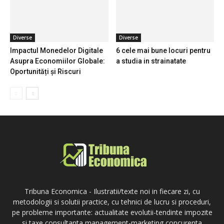
Diverse
Diverse
Impactul Monedelor Digitale
6 cele mai bune locuri pentru
Asupra Economiilor Globale:
a studia in strainatate
Oportunități și Riscuri
Tribuna Economica - Ilustratii/texte noi in fiecare zi, cu
metodologii si solutii practice, cu tehnici de lucru si proceduri,
pe probleme importante: actualitate evolutii-tendinte impozite
si taxe consultanta management-marketing concurenta