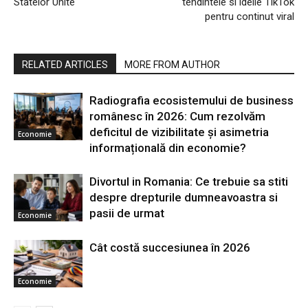
Statelor Unite
tendintele si ideile TikTok
pentru continut viral
RELATED ARTICLES
MORE FROM AUTHOR
Radiografia ecosistemului de business
românesc în 2026: Cum rezolvăm
deficitul de vizibilitate și asimetria
Economie
informațională din economie?
Divortul in Romania: Ce trebuie sa stiti
despre drepturile dumneavoastra si
pasii de urmat
Economie
Cât costă succesiunea în 2026
Economie