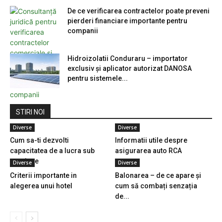
De ce verificarea contractelor poate preveni
pierderi financiare importante pentru
companii
Hidroizolatii Conduraru – importator
exclusiv și aplicator autorizat DANOSA
pentru sistemele...
STIRI NOI
Diverse
Diverse
Cum sa-ti dezvolti
Informatii utile despre
capacitatea de a lucra sub
asigurarea auto RCA
presiune
Diverse
Diverse
Criterii importante in
Balonarea – de ce apare și
alegerea unui hotel
cum să combați senzația
de...