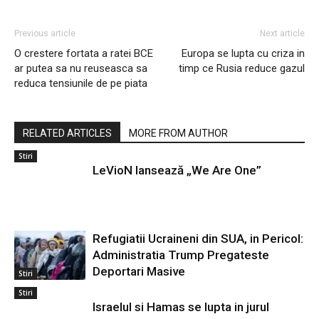
Previous article
Next article
O crestere fortata a ratei BCE
Europa se lupta cu criza in
ar putea sa nu reuseasca sa
timp ce Rusia reduce gazul
reduca tensiunile de pe piata
RELATED ARTICLES
MORE FROM AUTHOR
Stiri
LeVioN lansează „We Are One”
Refugiatii Ucraineni din SUA, in Pericol:
Administratia Trump Pregateste
Deportari Masive
Stiri
Stiri
Israelul si Hamas se lupta in jurul