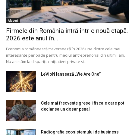
Afaceri
Firmele din România intră într-o nouă etapă.
2026 este anul în...
Economia românească traversează în 2026 una dintre cele mai
interesante perioade pentru mediul antreprenorial din ultimii ani.
Nu asistăm la dispariția inițiativei private și...
LeVioN lansează „We Are One”
Cele mai frecvente greseli fiscale care pot
declansa un dosar penal
Radiografia ecosistemului de business