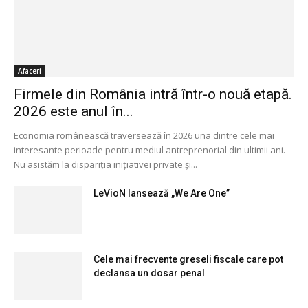
Afaceri
Firmele din România intră într-o nouă etapă.
2026 este anul în...
Economia românească traversează în 2026 una dintre cele mai
interesante perioade pentru mediul antreprenorial din ultimii ani.
Nu asistăm la dispariția inițiativei private și...
LeVioN lansează „We Are One”
Cele mai frecvente greseli fiscale care pot
declansa un dosar penal