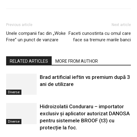
Previous article
Next article
Unele companii fac din „Woke
Faceti cunostinta cu omul care
Free” un punct de vanzare
face sa tremure marile banci
RELATED ARTICLES
MORE FROM AUTHOR
Brad artificial ieftin vs premium după 3
ani de utilizare
Diverse
Hidroizolatii Conduraru – importator
exclusiv și aplicator autorizat DANOSA
pentru sistemele BROOF (t3) cu
Diverse
protecție la foc.