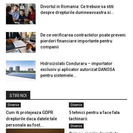
Divortul in Romania: Ce trebuie sa stiti
despre drepturile dumneavoastra si...
De ce verificarea contractelor poate preveni
pierderi financiare importante pentru
companii
Hidroizolatii Conduraru – importator
exclusiv și aplicator autorizat DANOSA
pentru sistemele...
STIRI NOI
Diverse
Diverse
Cum iti protejeaza GDPR
5 tehnici pentru a face fata
drepturile daca datele tale
tachinarii
personale au fost...
Diverse