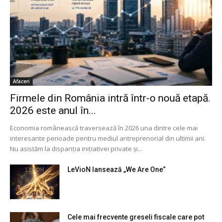
Afaceri
Firmele din România intră într-o nouă etapă.
2026 este anul în...
Economia românească traversează în 2026 una dintre cele mai
interesante perioade pentru mediul antreprenorial din ultimii ani.
Nu asistăm la dispariția inițiativei private și...
LeVioN lansează „We Are One”
Cele mai frecvente greseli fiscale care pot