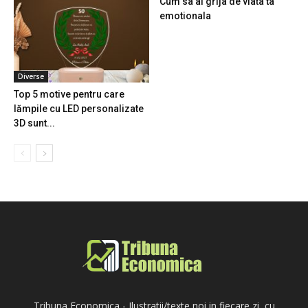
Cum sa ai grija de viata ta
emotionala
Diverse
Top 5 motive pentru care
lămpile cu LED personalizate
3D sunt...
Tribuna Economica - Ilustratii/texte noi in fiecare zi, cu