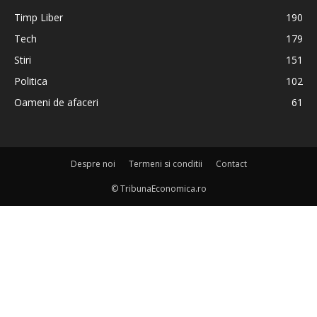
Timp Liber
190
Tech
179
Stiri
151
Politica
102
Oameni de afaceri
61
Despre noi
Termeni si conditii
Contact
© TribunaEconomica.ro