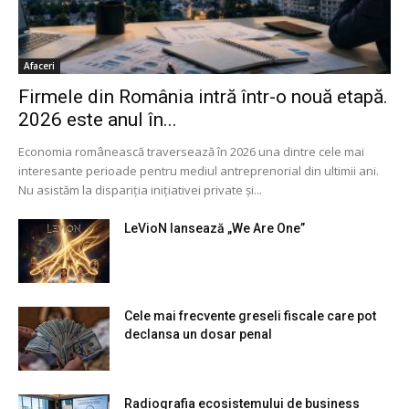
Afaceri
Firmele din România intră într-o nouă etapă.
2026 este anul în...
Economia românească traversează în 2026 una dintre cele mai
interesante perioade pentru mediul antreprenorial din ultimii ani.
Nu asistăm la dispariția inițiativei private și...
LeVioN lansează „We Are One”
Cele mai frecvente greseli fiscale care pot
declansa un dosar penal
Radiografia ecosistemului de business