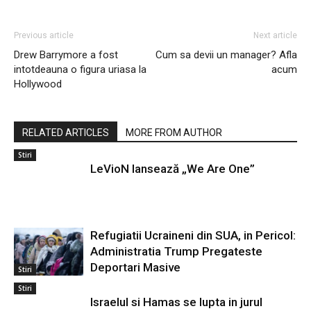
Previous article
Next article
Drew Barrymore a fost
Cum sa devii un manager? Afla
intotdeauna o figura uriasa la
acum
Hollywood
RELATED ARTICLES
MORE FROM AUTHOR
Stiri
LeVioN lansează „We Are One”
Refugiatii Ucraineni din SUA, in Pericol:
Administratia Trump Pregateste
Deportari Masive
Stiri
Stiri
Israelul si Hamas se lupta in jurul