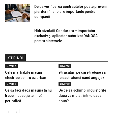
De ce verificarea contractelor poate preveni
pierderi financiare importante pentru
companii
Hidroizolatii Conduraru – importator
exclusiv și aplicator autorizat DANOSA
pentru sistemele...
STIRI NOI
Diverse
Diverse
Cele mai fiabile mașini
9 trasaturi pe care trebuie sa
electrice pentru uz urban
le cauti atunci cand angajezi
Diverse
Diverse
Ce să faci dacă mașina ta nu
De ce sa schimbi incuietorile
trece inspecția tehnică
daca va mutati intr-o casa
periodică
noua?