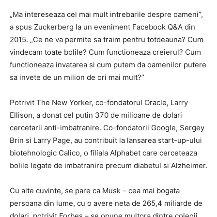
„Ma intereseaza cel mai mult intrebarile despre oameni”,
a spus Zuckerberg la un eveniment Facebook Q&A din
2015. „Ce ne va permite sa traim pentru totdeauna? Cum
vindecam toate bolile? Cum functioneaza creierul? Cum
functioneaza invatarea si cum putem da oamenilor putere
sa invete de un milion de ori mai mult?”
Potrivit The New Yorker, co-fondatorul Oracle, Larry
Ellison, a donat cel putin 370 de milioane de dolari
cercetarii anti-imbatranire. Co-fondatorii Google, Sergey
Brin si Larry Page, au contribuit la lansarea start-up-ului
biotehnologic Calico, o filiala Alphabet care cerceteaza
bolile legate de imbatranire precum diabetul si Alzheimer.
Cu alte cuvinte, se pare ca Musk – cea mai bogata
persoana din lume, cu o avere neta de 265,4 miliarde de
dolari, potrivit Forbes – se opune multora dintre colegii