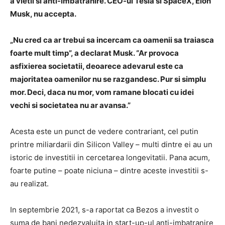
a vietii si anti-imbatranire. CEO-ul Tesla si SpaceX, Elon
Musk, nu accepta.
„Nu cred ca ar trebui sa incercam ca oamenii sa traiasca
foarte mult timp”, a declarat Musk. “Ar provoca
asfixierea societatii, deoarece adevarul este ca
majoritatea oamenilor nu se razgandesc. Pur si simplu
mor. Deci, daca nu mor, vom ramane blocati cu idei
vechi si societatea nu ar avansa.”
Acesta este un punct de vedere contrariant, cel putin
printre miliardarii din Silicon Valley – multi dintre ei au un
istoric de investitii in cercetarea longevitatii. Pana acum,
foarte putine – poate niciuna – dintre aceste investitii s-
au realizat.
In septembrie 2021, s-a raportat ca Bezos a investit o
suma de bani nedezvaluita in start-up-ul anti-imbatranire