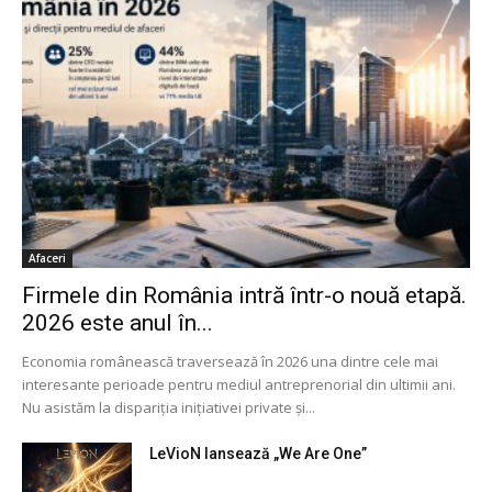
Afaceri
Firmele din România intră într-o nouă etapă.
2026 este anul în...
Economia românească traversează în 2026 una dintre cele mai
interesante perioade pentru mediul antreprenorial din ultimii ani.
Nu asistăm la dispariția inițiativei private și...
LeVioN lansează „We Are One”