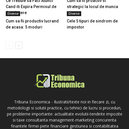
Ce Trebuie sa Faci Atunci
Cum sa fii proactiv si
Cand iti Expira Permisul de
strategic la locul de munca
Conducere
Diverse
Diverse
Cum sa fii productiv lucrand
Cele 5 tipuri de sindrom de
de acasa: 5 moduri
impostor
Tribuna Economica - Ilustratii/texte noi in fiecare zi, cu
metodologii si solutii practice, cu tehnici de lucru si proceduri,
pe probleme importante: actualitate evolutii-tendinte impozite
si taxe consultanta management-marketing concurenta
finantele firmei piete financiare gestiunea si contabilitatea