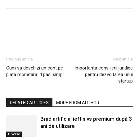
Previous article
Next article
Cum sa deschizi un cont pe
Importanta consilierii juridice
piata monetara: 4 pasi simpli
pentru dezvoltarea unui
startup
RELATED ARTICLES
MORE FROM AUTHOR
Brad artificial ieftin vs premium după 3
ani de utilizare
Diverse