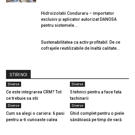
Hidroizolatii Conduraru – importator
exclusiv și aplicator autorizat DANOSA
pentru sistemele...
Sustenabilitatea ca activ profitabil: De ce
cofrajele reutilizabile de înaltă calitate...
STIRI NOI
Diverse
Diverse
Ce este integrarea CRM? Tot
5 tehnici pentru a face fata
ce trebuie sa stii
tachinarii
Diverse
Diverse
Cum sa alegi o cariera: 6 pasi
Ghid complet pentru o piele
pentru a-ti cunoaste calea
sănătoasă pe timp de vară