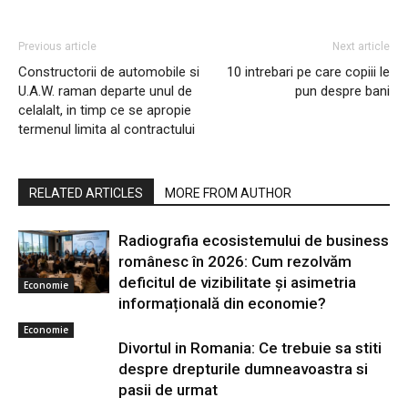
Previous article
Next article
Constructorii de automobile si
10 intrebari pe care copiii le
U.A.W. raman departe unul de
pun despre bani
celalalt, in timp ce se apropie
termenul limita al contractului
RELATED ARTICLES
MORE FROM AUTHOR
Radiografia ecosistemului de business
românesc în 2026: Cum rezolvăm
deficitul de vizibilitate și asimetria
Economie
informațională din economie?
Economie
Divortul in Romania: Ce trebuie sa stiti
despre drepturile dumneavoastra si
pasii de urmat