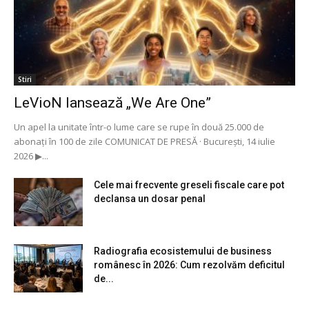
Stiri
LeVioN lansează „We Are One”
Un apel la unitate într-o lume care se rupe în două 25.000 de
abonați în 100 de zile COMUNICAT DE PRESĂ · București, 14 iulie
2026 ▶...
Cele mai frecvente greseli fiscale care pot
declansa un dosar penal
Radiografia ecosistemului de business
românesc în 2026: Cum rezolvăm deficitul
de...