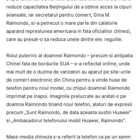
reduce capacitatea Beijingului de a obtine acces la cipuri
avansate, iar secretarul pentru comert, Gina M.
Raimondo, si-a petrecut o mare parte din calatorie
aparand represiunea americana in fata oficialilor chinezi,
care au presat-o sa reduca unele dintre ele. regulile.
Rolul puternic al doamnei Raimondo – precum si antipatia
Chinei fata de bordurile SUA – s-a reflectat online, unde
mai mult de o duzina de vanzatori au aparut pe site-urile
de comert electronic din China pentru a vinde huse de
telefon pentru noul model, cu chipul doamnei Raimondo
imprimat pe inapoi. Imaginile prelucrate au aratat-o ​​pe
doamna Raimondo tinand noul telefon, alaturi de expresii
precum „Sunt Raimondo, de data aceasta sustin Huawei”
si „Ambasadorul telefonului mobil Huawei, Raimondo”.
Mass-media chineza s-a referit la telefon ca pe un semn