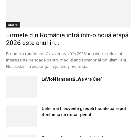
Afaceri
Firmele din România intră într-o nouă etapă.
2026 este anul în...
Economia românească traversează în 2026 una dintre cele mai
interesante perioade pentru mediul antreprenorial din ultimii ani.
Nu asistăm la dispariția inițiativei private și...
LeVioN lansează „We Are One”
Cele mai frecvente greseli fiscale care pot
declansa un dosar penal