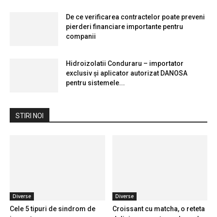
De ce verificarea contractelor poate preveni
pierderi financiare importante pentru
companii
Hidroizolatii Conduraru – importator
exclusiv și aplicator autorizat DANOSA
pentru sistemele...
STIRI NOI
Diverse
Diverse
Cele 5 tipuri de sindrom de
Croissant cu matcha, o reteta