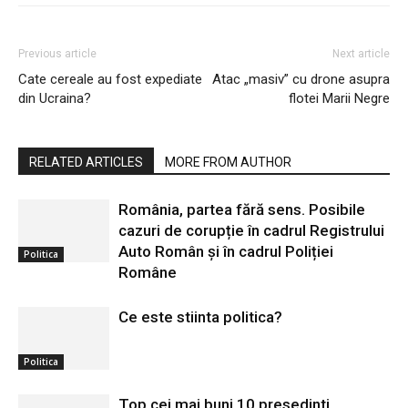
Previous article
Next article
Cate cereale au fost expediate
Atac „masiv” cu drone asupra
din Ucraina?
flotei Marii Negre
RELATED ARTICLES
MORE FROM AUTHOR
România, partea fără sens. Posibile
cazuri de corupție în cadrul Registrului
Auto Român și în cadrul Poliției
Politica
Române
Ce este stiinta politica?
Politica
Top cei mai buni 10 presedinti