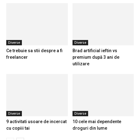
Diverse
Diverse
Ce trebuie sa stii despre a fi
Brad artificial ieftin vs
freelancer
premium după 3 ani de
utilizare
Diverse
Diverse
9 activitati usoare de incercat
10 cele mai dependente
cu copiii tai
droguri din lume