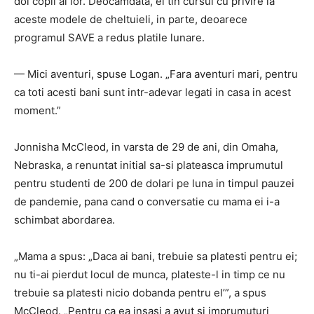
doi copii ai lor. Deocamdata, ei tin cursul cu privire la
aceste modele de cheltuieli, in parte, deoarece
programul SAVE a redus platile lunare.
— Mici aventuri, spuse Logan. „Fara aventuri mari, pentru
ca toti acesti bani sunt intr-adevar legati in casa in acest
moment.”
Jonnisha McCleod, in varsta de 29 de ani, din Omaha,
Nebraska, a renuntat initial sa-si plateasca imprumutul
pentru studenti de 200 de dolari pe luna in timpul pauzei
de pandemie, pana cand o conversatie cu mama ei i-a
schimbat abordarea.
„Mama a spus: „Daca ai bani, trebuie sa platesti pentru ei;
nu ti-ai pierdut locul de munca, plateste-l in timp ce nu
trebuie sa platesti nicio dobanda pentru el’”, a spus
McCleod. „Pentru ca ea insasi a avut si imprumuturi