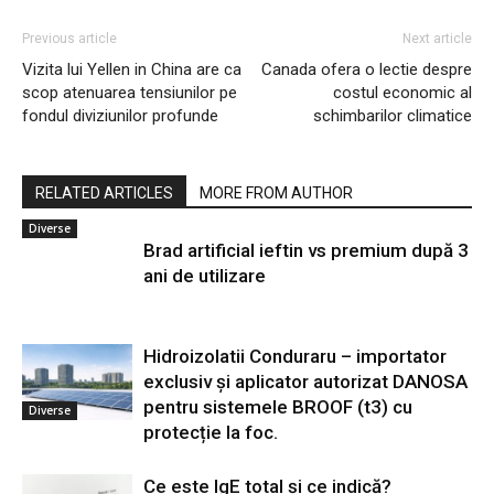
Previous article
Next article
Vizita lui Yellen in China are ca
Canada ofera o lectie despre
scop atenuarea tensiunilor pe
costul economic al
fondul diviziunilor profunde
schimbarilor climatice
RELATED ARTICLES
MORE FROM AUTHOR
Diverse
Brad artificial ieftin vs premium după 3
ani de utilizare
Hidroizolatii Conduraru – importator
exclusiv și aplicator autorizat DANOSA
pentru sistemele BROOF (t3) cu
Diverse
protecție la foc.
Ce este IgE total și ce indică?