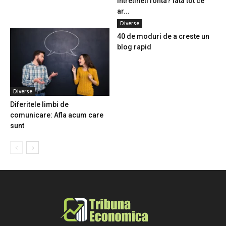
intretineti fonta? Iata tot ce
ar...
Diverse
40 de moduri de a creste un
blog rapid
Diverse
Diferitele limbi de
comunicare: Afla acum care
sunt