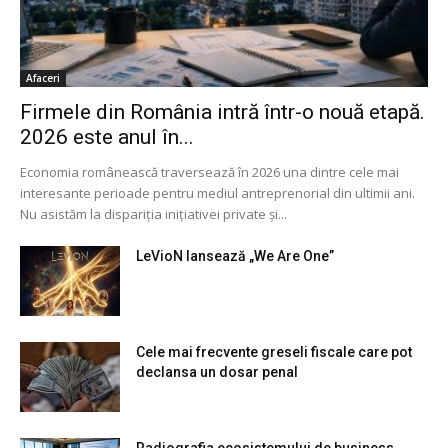
Afaceri
Firmele din România intră într-o nouă etapă.
2026 este anul în...
Economia românească traversează în 2026 una dintre cele mai
interesante perioade pentru mediul antreprenorial din ultimii ani.
Nu asistăm la dispariția inițiativei private și...
LeVioN lansează „We Are One”
Cele mai frecvente greseli fiscale care pot
declansa un dosar penal
Radiografia ecosistemului de business