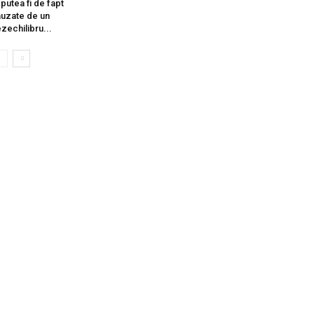
 putea fi de fapt
uzate de un
zechilibru...