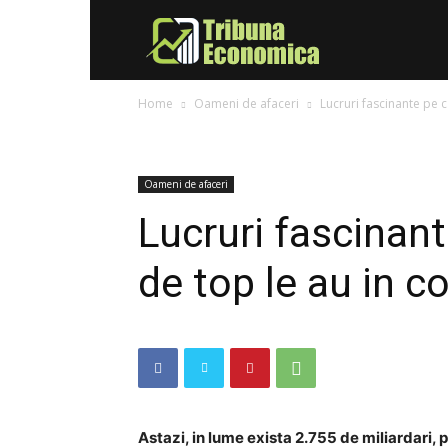
Tribuna
Home
Oameni de afaceri
Lucruri fascinante pe c
Economica
Oameni de afaceri
Lucruri fascinant
de top le au in 
Astazi, in lume exista 2.755 de miliardari, p