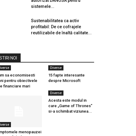
autorizat DANOSA pentru
sistemele...
Sustenabilitatea ca activ
profitabil: De ce cofrajele
reutilizabile de înaltă calitate...
STIRI NOI
iverse
Diverse
m sa economisesti
15 fapte interesante
ni pentru obiectivele
despre Microsoft
le financiare mari
Diverse
Acesta este modul in
care „Game of Thrones”
si-a schimbat viziunea...
iverse
imptomele menopauzei