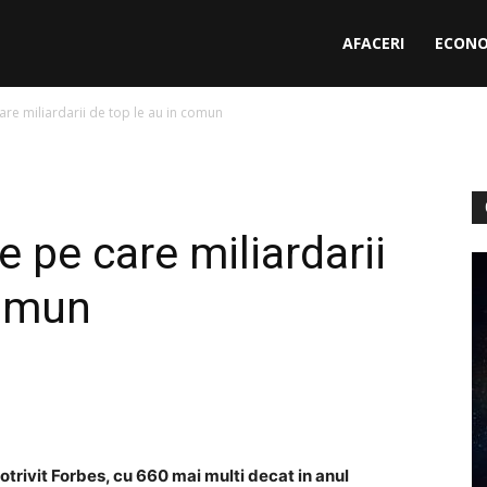
AFACERI
ECONO
are miliardarii de top le au in comun
e pe care miliardarii
comun
otrivit Forbes, cu 660 mai multi decat in ​​anul