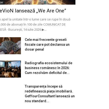
iri
eVioN lansează „We Are One”
 apel la unitate într-o lume care se rupe în două
.000 de abonați în 100 de zile COMUNICAT DE
ESĂ · București, 14 iulie 2026 ▶...
Cele mai frecvente greseli
fiscale care pot declansa un
dosar penal
Radiografia ecosistemului de
business românesc în 2026:
Cum rezolvăm deficitul de...
Transparența începe să
redefinească piața imobiliară.
GetYourConsultant lansează un
nou standard...