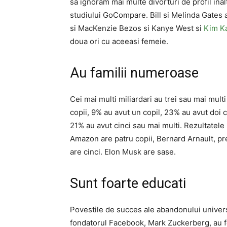
sa ignoram mai multe divorturi de profil inalt
studiului GoCompare. Bill si Melinda Gates ar 
si MacKenzie Bezos si Kanye West si
Kim Ka
doua ori cu aceeasi femeie.
Au familii numeroase
Cei mai multi miliardari au trei sau mai mul
copii, 9% au avut un copil, 23% au avut doi c
21% au avut cinci sau mai multi. Rezultatele
Amazon are patru copii, Bernard Arnault, pr
are cinci. Elon Musk are sase.
Sunt foarte educati
Povestile de succes ale abandonului universi
fondatorul Facebook, Mark Zuckerberg, au fo