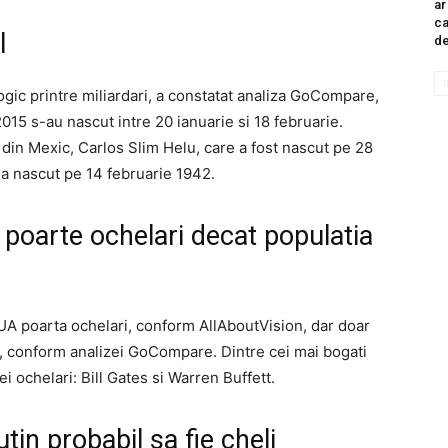
ar
ca
l
de
gic printre miliardari, a constatat analiza GoCompare,
15 s-au nascut intre 20 ianuarie si 18 februarie.
m din Mexic, Carlos Slim Helu, care a fost nascut pe 28
a nascut pe 14 februarie 1942.
 poarte ochelari decat populatia
UA poarta ochelari, conform AllAboutVision, dar doar
o, conform analizei GoCompare. Dintre cei mai bogati
 ochelari: Bill Gates si Warren Buffett.
tin probabil sa fie cheli