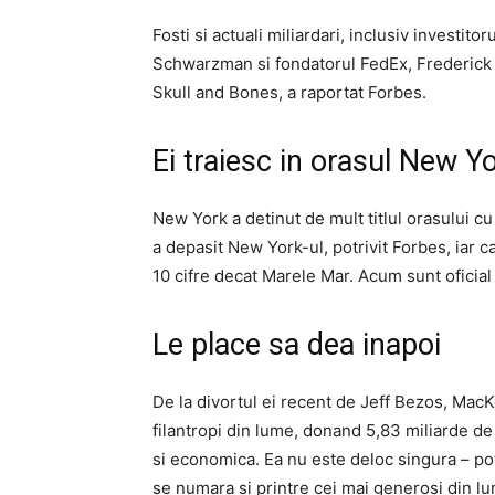
Fosti si actuali miliardari, inclusiv invest
Schwarzman si fondatorul FedEx, Frederick S
Skull and Bones, a raportat Forbes.
Ei traiesc in orasul New Y
New York a detinut de mult titlul orasului cu
a depasit New York-ul, potrivit Forbes, iar 
10 cifre decat Marele Mar. Acum sunt oficial 
Le place sa dea inapoi
De la divortul ei recent de Jeff Bezos, MacK
filantropi din lume, donand 5,83 miliarde de
si economica. Ea nu este deloc singura – potr
se numara si printre cei mai generosi din l