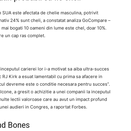
 SUA este afectata de chelie masculina, potrivit
ximativ 24% sunt cheli, a constatat analiza GoCompare –
cei mai bogati 10 oameni din lume este chel, doar 10%.
re un cap ras complet.
 inceputul carierei lor i-a motivat sa aiba ultra-succes
 RJ Kirk a esuat lamentabil cu prima sa afacere in
ecul devreme este o conditie necesara pentru succes”.
cone, a gresit o achizitie a unei companii la inceputul
 multe lectii valoroase care au avut un impact profund
unei audieri in Congres, a raportat Forbes.
and Bones