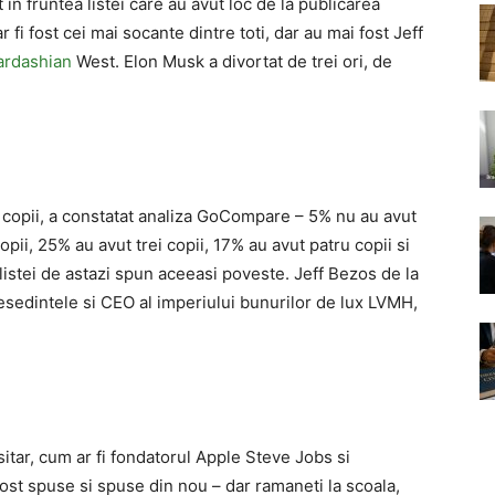
 in fruntea listei care au avut loc de la publicarea
fi fost cei mai socante dintre toti, dar au mai fost Jeff
rdashian
West. Elon Musk a divortat de trei ori, de
ti copii, a constatat analiza GoCompare – 5% nu au avut
opii, 25% au avut trei copii, 17% au avut patru copii si
 listei de astazi spun aceeasi poveste. Jeff Bezos de la
esedintele si CEO al imperiului bunurilor de lux LVMH,
tar, cum ar fi fondatorul Apple Steve Jobs si
st spuse si spuse din nou – dar ramaneti la scoala,