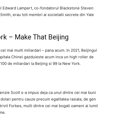
itorul Edward Lampert, co-fondatorul Blackstone Steven
mith, erau toti membri ai societatii secrete din Yale
ork – Make That Beijing
 cei mai multi miliardari – pana acum. In 2021, Beijingul
capitala Chinei gazduieste acum inca un high roller de
100 de miliardari la Beijing si 99 la New York.
enzie Scott s-a impus deja ca unul dintre cei mai buni
 dolari pentru cauze precum egalitatea rasiala, de gen
ivit Forbes, multi dintre cei mai bogati oameni ai lumii
ume.