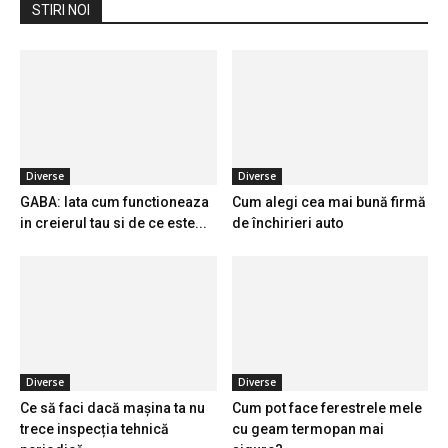
STIRI NOI
Diverse
Diverse
GABA: Iata cum functioneaza
Cum alegi cea mai bună firmă
in creierul tau si de ce este...
de închirieri auto
Diverse
Diverse
Ce să faci dacă mașina ta nu
Cum pot face ferestrele mele
trece inspecția tehnică
cu geam termopan mai