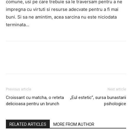
comune, usi pe care trebuie sa le traversam pentru a ne
impregna cu virtuti si resurse adecvate pentru a fi mai
buni. Si sa ne amintim, acea sarcina nu este niciodata
terminata…
Previous article
Next article
Croissant cu matcha, o reteta
„Eul estetic”, sursa bunastarii
delicioasa pentru un brunch
psihologice
RELATED ARTICLES
MORE FROM AUTHOR