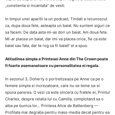
„constienta si incantata” de vesti.
In timpul unei aparitii la un podcast, Tindall a recunoscut
ca, dupa doua fete, asteapta un baiat. Nu suntem siguri ce
sa facem. De data asta mi-as dori un baiat. Am doua fete.
Mi-ar placea un baiat, dar imi va placea orice, fie ca este
baiat sau fata, dar te rog sa fii baiat!’ el a spus.
Atitudinea simpla a Printesei Anne din The Crown poate
fi foarte asemanatoare cu personalitatea ei regala.
In sezonul 3, Doherty o portretizeaza pe Anne ca pe o
femeie simpla si increzatoare, care nu se teme sa-si
spuna parerea. O vezi ca este sincera cu fratele ei, Printul
Charles, despre relatia lui cu Camilla, complotand sa o
aiba pe bunica lor… Printesa Alice de Battenberg —
Profilata mai degraba pentru mass-media decat pentru ea