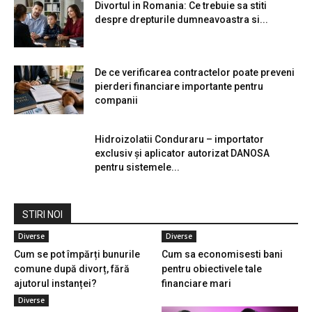
Divortul in Romania: Ce trebuie sa stiti
despre drepturile dumneavoastra si...
De ce verificarea contractelor poate preveni
pierderi financiare importante pentru
companii
Hidroizolatii Conduraru – importator
exclusiv și aplicator autorizat DANOSA
pentru sistemele...
STIRI NOI
Diverse
Diverse
Cum se pot împărți bunurile
Cum sa economisesti bani
comune după divorț, fără
pentru obiectivele tale
ajutorul instanței?
financiare mari
Diverse