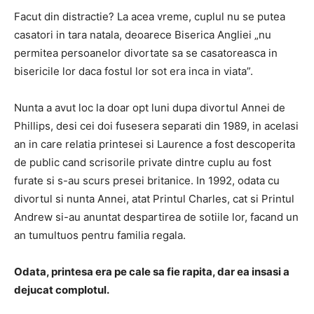
Facut din distractie? La acea vreme, cuplul nu se putea
casatori in tara natala, deoarece Biserica Angliei „nu
permitea persoanelor divortate sa se casatoreasca in
bisericile lor daca fostul lor sot era inca in viata”.
Nunta a avut loc la doar opt luni dupa divortul Annei de
Phillips, desi cei doi fusesera separati din 1989, in acelasi
an in care relatia printesei si Laurence a fost descoperita
de public cand scrisorile private dintre cuplu au fost
furate si s-au scurs presei britanice. In 1992, odata cu
divortul si nunta Annei, atat Printul Charles, cat si Printul
Andrew si-au anuntat despartirea de sotiile lor, facand un
an tumultuos pentru familia regala.
Odata, printesa era pe cale sa fie rapita, dar ea insasi a
dejucat complotul.