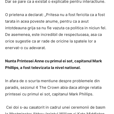
Dar se pare ca a existat o explicatie pentru interactiune.
O prietena a declarat: „Pritesa nu a fost fericita ca a fost
tarata in acea poveste anume, pentru ca a avut
intotdeauna grija sa nu fie vazuta ca politica in niciun fel.
De asemenea, este incredibil de respectuoasa, asa ca
orice sugestie ca ar rade de oricine la spatele lor a
enervat-o cu adevarat.
Nunta Printesei Anne cu primul ei sot, capitanul Mark
Phillips, a fost televizata la nivel national.
In afara de o scurta mentiune despre problemele din
paradis, sezonul 4 The Crown abia daca atinge relatia
printesei cu primul ei sot, capitanul Mark Phillips.
Cei doi s-au casatorit in cadrul unei ceremonii de basm
la Westminster Abbey (printul William si Kate Middleton