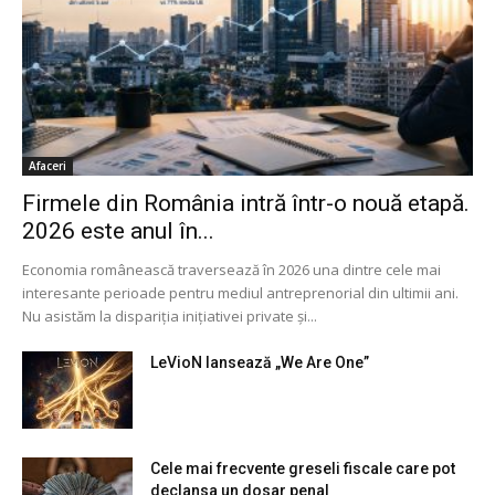
Afaceri
Firmele din România intră într-o nouă etapă.
2026 este anul în...
Economia românească traversează în 2026 una dintre cele mai
interesante perioade pentru mediul antreprenorial din ultimii ani.
Nu asistăm la dispariția inițiativei private și...
LeVioN lansează „We Are One”
Cele mai frecvente greseli fiscale care pot
declansa un dosar penal