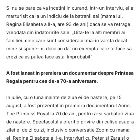
Si nu se pare ca va incetini in curand. Intr-un interviu, el a
marturisit ca ia un indiciu de la batranii sai (mama lui,
Regina Elisabeta a II-a, are 93 de ani) daca se va retrage
vreodata din indatoririle sale. „Uita-te la alti membri ai
familiei mele care sunt considerabil mai in varsta decat
mine si spune-mi daca au dat un exemplu care te face sa
crezi ca as putea face asta. Improbabil.’
A fost lansat in premiera un documentar despre Printesa
Regala pentru cea de-a 70-a aniversare.
In iulie, cu o luna inainte de ziua ei de nastere, pe 15
august, a fost prezentat in premiera documentarul Anne:
The Princess Royal la 70 de ani, pentru a-si sarbatori ziua
de nastere. Spectacolul a oferit o privire din culise asupra
zilei ei de zi cu zi, inclusiv o conversatie Zoom cu mama
ei, Regina Elisabeta a II-a, interviuri cu Peter si Zara si o