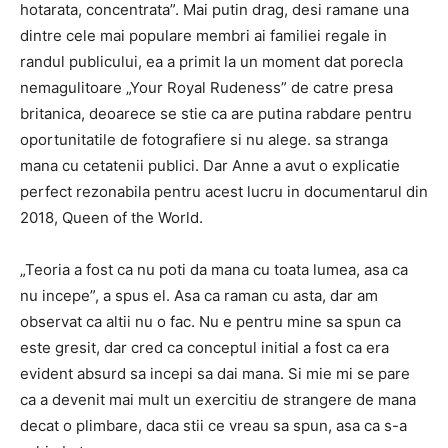
hotarata, concentrata”. Mai putin drag, desi ramane una
dintre cele mai populare membri ai familiei regale in
randul publicului, ea a primit la un moment dat porecla
nemagulitoare „Your Royal Rudeness” de catre presa
britanica, deoarece se stie ca are putina rabdare pentru
oportunitatile de fotografiere si nu alege. sa stranga
mana cu cetatenii publici. Dar Anne a avut o explicatie
perfect rezonabila pentru acest lucru in documentarul din
2018, Queen of the World.
„Teoria a fost ca nu poti da mana cu toata lumea, asa ca
nu incepe”, a spus el. Asa ca raman cu asta, dar am
observat ca altii nu o fac. Nu e pentru mine sa spun ca
este gresit, dar cred ca conceptul initial a fost ca era
evident absurd sa incepi sa dai mana. Si mie mi se pare
ca a devenit mai mult un exercitiu de strangere de mana
decat o plimbare, daca stii ce vreau sa spun, asa ca s-a