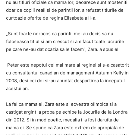
nu au titluri oficiale ca mama lor, deoarece sunt mosteniti
doar de copiii reali si de parintii lor. a refuzat titlurile de
curtoazie oferite de regina Elisabeta a II-a.
„Sunt foarte norocos ca parintii mei au decis sa nu
foloseasca titlul si am crescut si am facut toate lucrurile
pe care ne-au dat ocazia sa le facem”, Zara. a spus el.
Peter este nepotul cel mai mare al reginei si s-a casatorit
cu consultantul canadian de management Autumn Kelly in
2008, desi cei doi si-au anuntat despartirea la inceputul
acestui an.
La fel ca mama ei, Zara este si ecvestra olimpica si a
castigat argint la proba pe echipe la Jocurile de la Londra
din 2012. Si in mod poetic, medalia i-a fost daruita de
mama ei. Se spune ca Zara este extrem de apropiata de