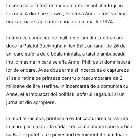
In ceea ce ar fi fost un moment interesant al intrigii in
sezonul 4 din The Crown , Printesa Anne a fost victima
unei aproape rapiri intr-o noapte din martie 1974.
In timp ce conducea pe mall, un drum din Londra care
duce la Palatul Buckingham, Ian Ball, un tanar de 26 de
ani care sufera de o boala mintala, a taiat o ambuscada
intr-o masina in care se afla Anne, Phillips si domnisoara
lor de onoare. Avea doua arme si incerca sa o captureze
si sa o retina pe printesa pentru o rascumparare de 2
milioane de lire sterline. In incercarea de a comunica cu
Anne, el a impuscat doi politisti, soferul regalului si un
jurnalist din apropiere.
In mod miraculos, printesa a evitat capturarea si ranirea
in mare parte datorita sfidarii ei calme atunci cand vorbea
cu Ball. O puteti auzi povestind evenimentele uimitoare