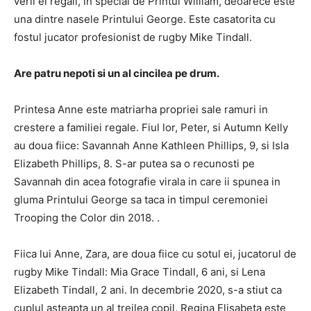
verii ei regali, in special de Printul William, deoarece este
una dintre nasele Printului George. Este casatorita cu
fostul jucator profesionist de rugby Mike Tindall.
Are patru nepoti si un al cincilea pe drum.
Printesa Anne este matriarha propriei sale ramuri in
crestere a familiei regale. Fiul lor, Peter, si Autumn Kelly
au doua fiice: Savannah Anne Kathleen Phillips, 9, si Isla
Elizabeth Phillips, 8. S-ar putea sa o recunosti pe
Savannah din acea fotografie virala in care ii spunea in
gluma Printului George sa taca in timpul ceremoniei
Trooping the Color din 2018. .
Fiica lui Anne, Zara, are doua fiice cu sotul ei, jucatorul de
rugby Mike Tindall: Mia Grace Tindall, 6 ani, si Lena
Elizabeth Tindall, 2 ani. In decembrie 2020, s-a stiut ca
cuplul asteapta un al treilea copil. Regina Elisabeta este