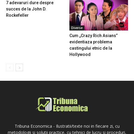
7 adevaruri dure despre
succes de la John D.
Rockefeller
Diverse
Cum „Crazy Rich Asians”
evidentiaza problema
castingului etnic de la
Hollywood
Tribuna Economica - Ilustratii/texte noi in fiecare zi, cu
metodologii si solutii practice, cu tehnici de lucru si proceduri,