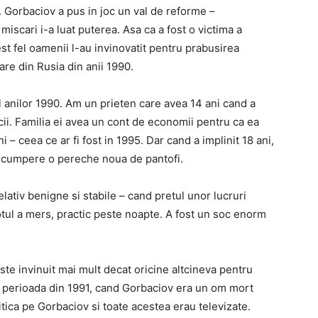
 Gorbaciov a pus in joc un val de reforme –
miscari i-a luat puterea. Asa ca a fost o victima a
est fel oamenii l-au invinovatit pentru prabusirea
are din Rusia din anii 1990.
l anilor 1990. Am un prieten care avea 14 ani cand a
cii. Familia ei avea un cont de economii pentru ca ea
 – ceea ce ar fi fost in 1995. Dar cand a implinit 18 ani,
-si cumpere o pereche noua de pantofi.
lativ benigne si stabile – cand pretul unor lucruri
otul a mers, practic peste noapte. A fost un soc enorm
te invinuit mai mult decat oricine altcineva pentru
a perioada din 1991, cand Gorbaciov era un om mort
critica pe Gorbaciov si toate acestea erau televizate.