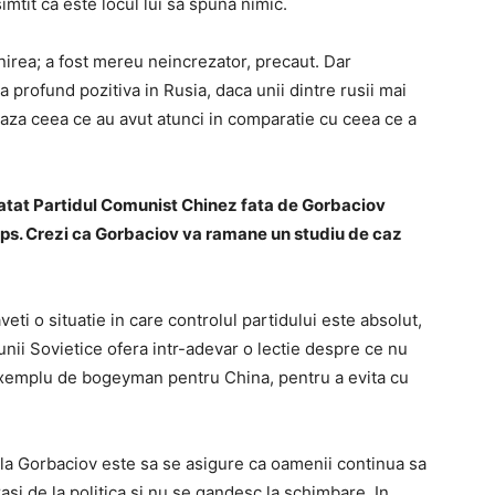
simtit ca este locul lui sa spuna nimic.
irea; a fost mereu neincrezator, precaut. Dar
a profund pozitiva in Rusia, daca unii dintre rusii mai
eaza ceea ce au avut atunci in comparatie cu ceea ce a
aratat Partidul Comunist Chinez fata de Gorbaciov
aps. Crezi ca Gorbaciov va ramane un studiu de caz
eti o situatie in care controlul partidului este absolut,
iunii Sovietice ofera intr-adevar o lectie despre ce nu
exemplu de bogeyman pentru China, pentru a evita cu
 la Gorbaciov este sa se asigure ca oamenii continua sa
si de la politica si nu se gandesc la schimbare. In