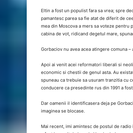
Eltin a fost un populist fara sa vrea; spre de
pamantesc parea sa fie atat de diferit de cee
mea din Moscova a mers sa voteze pentru pri
cabina de vot, ridicand degetul mare, spunan
Gorbaciov nu avea acea atingere comuna – asa
Apoi ai venit acei reformatori liberali si neo
economic si chestii de genul asta. Au existat
spuneau ca trebuie sa usuram tranzitia cu con
conducere ca presedinte rus din 1991 a fost r
Dar oamenii il identificasera deja pe Gorbac
imaginea se blocase.
Mai recent, imi amintesc de postul de radio