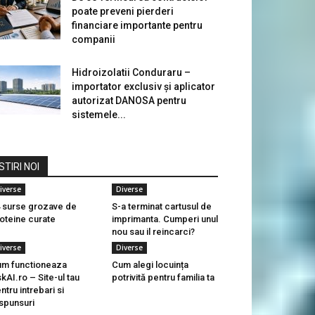
poate preveni pierderi
financiare importante pentru
companii
Hidroizolatii Conduraru –
importator exclusiv și aplicator
autorizat DANOSA pentru
sistemele...
STIRI NOI
iverse
Diverse
 surse grozave de
S-a terminat cartusul de
oteine ​​curate
imprimanta. Cumperi unul
nou sau il reincarci?
iverse
Diverse
m functioneaza
Cum alegi locuința
kAI.ro – Site-ul tau
potrivită pentru familia ta
ntru intrebari si
spunsuri