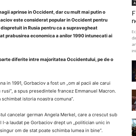
A
agii aprinse in Occident, dar cu mult mai putin o
F
aciov este considerat popular in Occident pentru
n
r dispretuit in Rusia pentru ca a supravegheat
Ec
cat prabusirea economica a anilor 1990 intunecati ai
di
an
in
oarte diferite intre majoritatea Occidentului, pe de o
ana in 1991, Gorbaciov a fost un „om al pacii ale carui
ru rusi”, a spus presedintele francez Emmanuel Macron.
 schimbat istoria noastra comuna”.
ostul cancelar german Angela Merkel, care a crescut sub
 l-a laudat pe Gorbaciov drept un „politician unic in
 singur om de stat poate schimba lumea in bine”.