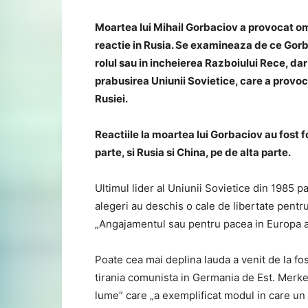
Moartea lui Mihail Gorbaciov a provocat om
reactie in Rusia. Se examineaza de ce Gorb
rolul sau in incheierea Razboiului Rece, da
prabusirea Uniunii Sovietice, care a provo
Rusiei.
Reactiile la moartea lui Gorbaciov au fost f
parte, si Rusia si China, pe de alta parte.
Ultimul lider al Uniunii Sovietice din 1985 p
alegeri au deschis o cale de libertate pent
„Angajamentul sau pentru pacea in Europa a
Poate cea mai deplina lauda a venit de la f
tirania comunista in Germania de Est. Merkel
lume” care „a exemplificat modul in care un