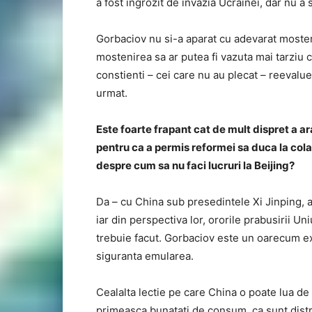
a fost ingrozit de invazia Ucrainei, dar nu a 
Gorbaciov nu si-a aparat cu adevarat mosten
mostenirea sa ar putea fi vazuta mai tarziu c
constienti – cei care nu au plecat – reevalu
urmat.
Este foarte frapant cat de mult dispret a 
pentru ca a permis reformei sa duca la col
despre cum sa nu faci lucruri la Beijing?
Da – cu China sub presedintele Xi Jinping, av
iar din perspectiva lor, ororile prabusirii Un
trebuie facut. Gorbaciov este un oarecum 
siguranta emularea.
Cealalta lectie pe care China o poate lua de
primeasca bunatati de consum, ca sunt distra