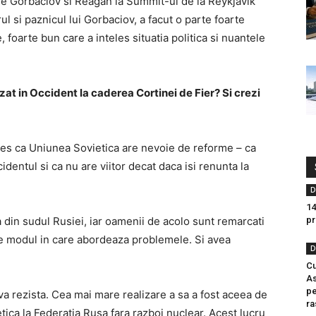
tre Gorbaciov si Reagan la Summit-ul de la Reykjavik
l si paznicul lui Gorbaciov, a facut o parte foarte
 foarte bun care a inteles situatia politica si nuantele
zat in Occident la caderea Cortinei de Fier? Si crezi
teles ca Uniunea Sovietica are nevoie de reforme – ca
dentul si ca nu are viitor decat daca isi renunta la
D
14
 din sudul Rusiei, iar oamenii de acolo sunt remarcati
pr
te modul in care abordeaza problemele. Si avea
D
Cu
As
pe
va rezista. Cea mai mare realizare a sa a fost aceea de
ra
ica la Federatia Rusa fara razboi nuclear. Acest lucru