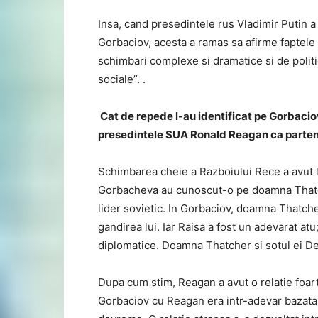
Insa, cand presedintele rus Vladimir Putin a
Gorbaciov, acesta a ramas sa afirme faptele
schimbari complexe si dramatice si de politi
sociale”. .
Cat de repede l-au identificat pe Gorbacio
presedintele SUA Ronald Reagan ca partener
Schimbarea cheie a Razboiului Rece a avut l
Gorbacheva au cunoscut-o pe doamna Thatche
lider sovietic. In Gorbaciov, doamna Thatcher
gandirea lui. Iar Raisa a fost un adevarat atu
diplomatice. Doamna Thatcher si sotul ei Den
Dupa cum stim, Reagan a avut o relatie foart
Gorbaciov cu Reagan era intr-adevar bazata 