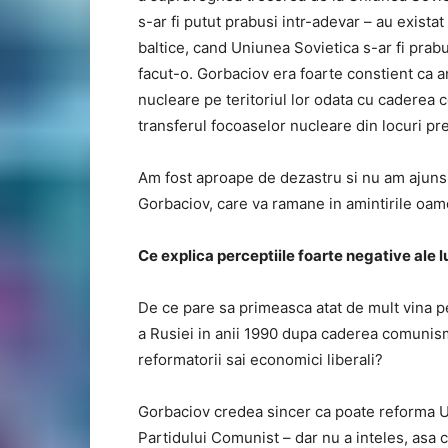
s-ar fi putut prabusi intr-adevar – au exista
baltice, cand Uniunea Sovietica s-ar fi prabus
facut-o. Gorbaciov era foarte constient ca 
nucleare pe teritoriul lor odata cu caderea
transferul focoaselor nucleare din locuri p
Am fost aproape de dezastru si nu am ajuns a
Gorbaciov, care va ramane in amintirile oame
Ce explica perceptiile foarte negative ale l
De ce pare sa primeasca atat de mult vina 
a Rusiei in anii 1990 dupa caderea comunismu
reformatorii sai economici liberali?
Gorbaciov credea sincer ca poate reforma U
Partidului Comunist – dar nu a inteles, asa