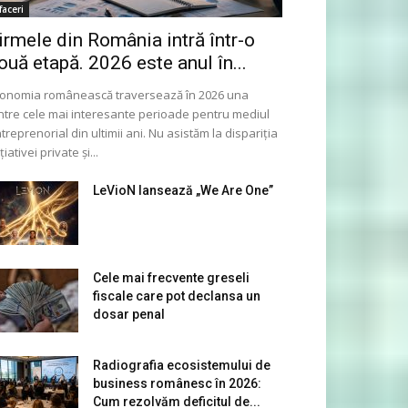
faceri
irmele din România intră într-o
ouă etapă. 2026 este anul în...
onomia românească traversează în 2026 una
ntre cele mai interesante perioade pentru mediul
treprenorial din ultimii ani. Nu asistăm la dispariția
ițiativei private și...
LeVioN lansează „We Are One”
Cele mai frecvente greseli
fiscale care pot declansa un
dosar penal
Radiografia ecosistemului de
business românesc în 2026:
Cum rezolvăm deficitul de...