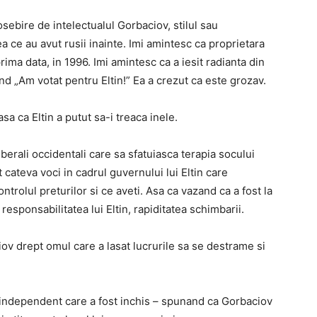
osebire de intelectualul Gorbaciov, stilul sau
a ce au avut rusii inainte. Imi amintesc ca proprietara
ma data, in 1996. Imi amintesc ca a iesit radianta din
d „Am votat pentru Eltin!” Ea a crezut ca este grozav.
 ca Eltin a putut sa-i treaca inele.
liberali occidentali care sa sfatuiasca terapia socului
 cateva voci in cadrul guvernului lui Eltin care
trolul preturilor si ce aveti. Asa ca vazand ca a fost la
esponsabilitatea lui Eltin, rapiditatea schimbarii.
iov drept omul care a lasat lucrurile sa se destrame si
 independent care a fost inchis – spunand ca Gorbaciov