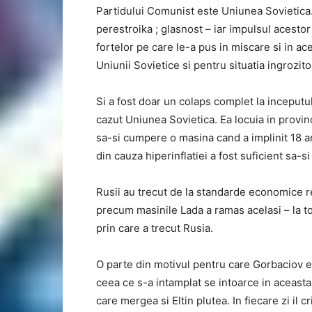
Partidului Comunist este Uniunea Sovietica.
perestroika ; glasnost – iar impulsul acestor 
fortelor pe care le-a pus in miscare si in ac
Uniunii Sovietice si pentru situatia ingrozito
Si a fost doar un colaps complet la inceputu
cazut Uniunea Sovietica. Ea locuia in provin
sa-si cumpere o masina cand a implinit 18 ani
din cauza hiperinflatiei a fost suficient sa
Rusii au trecut de la standarde economice re
precum masinile Lada a ramas acelasi – la t
prin care a trecut Rusia.
O parte din motivul pentru care Gorbaciov es
ceea ce s-a intamplat se intoarce in aceast
care mergea si Eltin plutea. In fiecare zi il 