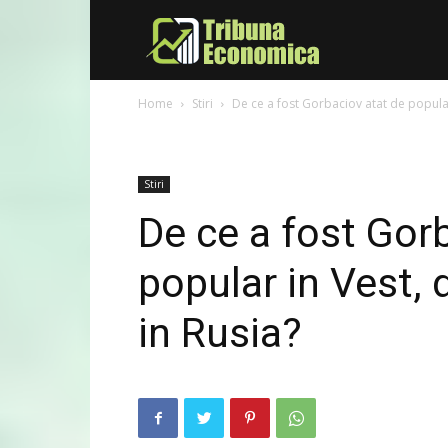
Tribuna
Home
Stiri
De ce a fost Gorbaciov atat de popular 
Economica
Stiri
De ce a fost Gor
popular in Vest, 
in Rusia?