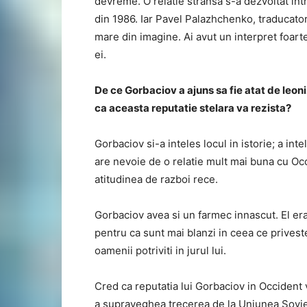
devreme. O relatie stransa s-a dezvoltat in
din 1986. Iar Pavel Palazhchenko, traducatoru
mare din imagine. Ai avut un interpret foarte,
ei.
De ce Gorbaciov a ajuns sa fie atat de leoni
ca aceasta reputatie stelara va rezista?
Gorbaciov si-a inteles locul in istorie; a in
are nevoie de o relatie mult mai buna cu Occi
atitudinea de razboi rece.
Gorbaciov avea si un farmec innascut. El era
pentru ca sunt mai blanzi in ceea ce prives
oamenii potriviti in jurul lui.
Cred ca reputatia lui Gorbaciov in Occident 
a supraveghea trecerea de la Uniunea Soviet