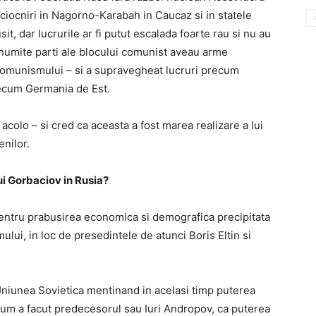
t ciocniri in Nagorno-Karabah in Caucaz si in statele
it, dar lucrurile ar fi putut escalada foarte rau si nu au
anumite parti ale blocului comunist aveau arme
 comunismului – si a supravegheat lucruri precum
recum Germania de Est.
colo – si cred ca aceasta a fost marea realizare a lui
nilor.
ui Gorbaciov in Rusia?
pentru prabusirea economica si demografica precipitata
lui, in loc de presedintele de atunci Boris Eltin si
niunea Sovietica mentinand in acelasi timp puterea
 cum a facut predecesorul sau Iuri Andropov, ca puterea