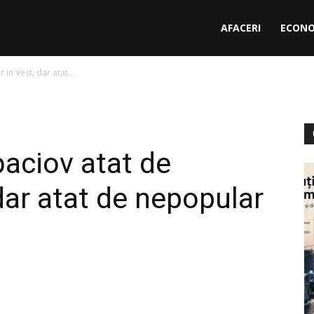
AFACERI
ECONO
in Vest, dar atat...
baciov atat de
dar atat de nepopular