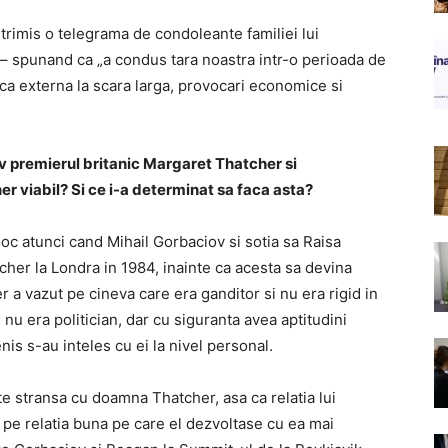
 trimis o telegrama de condoleante familiei lui
 – spunand ca „a condus tara noastra intr-o perioada de
ca externa la scara larga, provocari economice si
v premierul britanic Margaret Thatcher si
 viabil? Si ce i-a determinat sa faca asta?
oc atunci cand Mihail Gorbaciov si sotia sa Raisa
r la Londra in 1984, inainte ca acesta sa devina
 a vazut pe cineva care era ganditor si nu era rigid in
; nu era politician, dar cu siguranta avea aptitudini
is s-au inteles cu ei la nivel personal.
e stransa cu doamna Thatcher, asa ca relatia lui
pe relatia buna pe care el dezvoltase cu ea mai